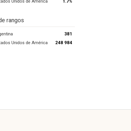
tados Unidos de América
1.7%
de rangos
gentina
381
tados Unidos de América
248 984