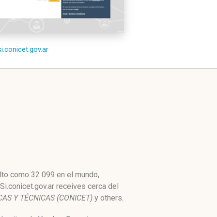
si.conicet.gov.ar
 alto como 32 099 en el mundo,
Si.conicet.gov.ar receives cerca del
AS Y TÉCNICAS (CONICET)
y others.