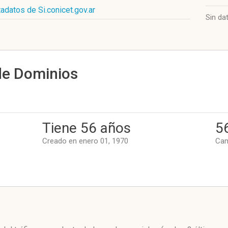
adatos de Si.conicet.gov.ar
Sin da
de Dominios
Tiene 56 años
5
Creado en enero 01, 1970
Cam
l