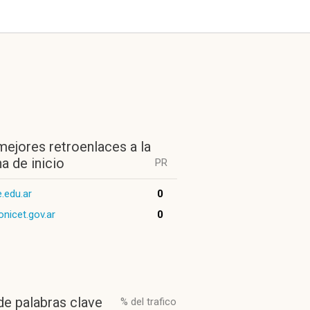
mejores retroenlaces a la
a de inicio
PR
.edu.ar
0
onicet.gov.ar
0
de palabras clave
% del trafico