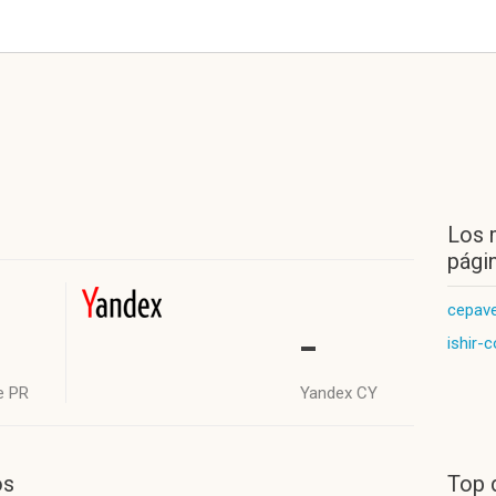
Los 
págin
cepave
-
ishir-c
e PR
Yandex CY
os
Top 