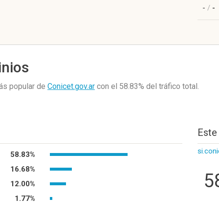
-
/
-
inios
más popular de
Conicet.gov.ar
con el 58.83%
del tráfico total.
Este
si.coni
58.83%
16.68%
5
12.00%
1.77%