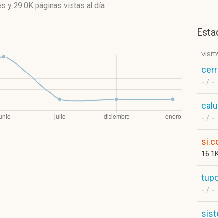
es
y
29.0K páginas vistas
al día
Estad
VISIT
cerr
-
/
-
cal
-
/
-
si.c
16.1
tupo
-
/
-
sis