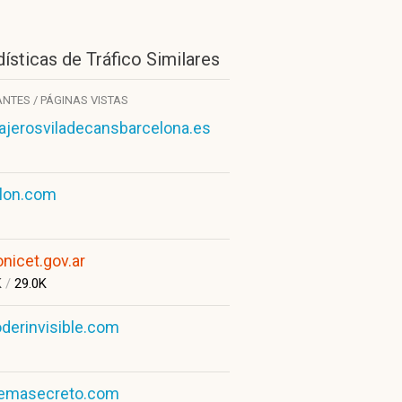
ísticas de Tráfico Similares
ANTES / PÁGINAS VISTAS
ajerosviladecansbarcelona.es
ulon.com
onicet.gov.ar
K
/
29.0K
derinvisible.com
temasecreto.com