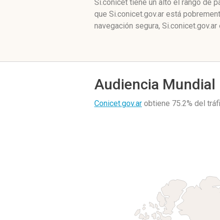
Si.conicet tiene un alto el rango de
que Si.conicet.gov.ar está pobremen
navegación segura, Si.conicet.gov.ar
Audiencia Mundial
Conicet.gov.ar
obtiene 75.2% del trá