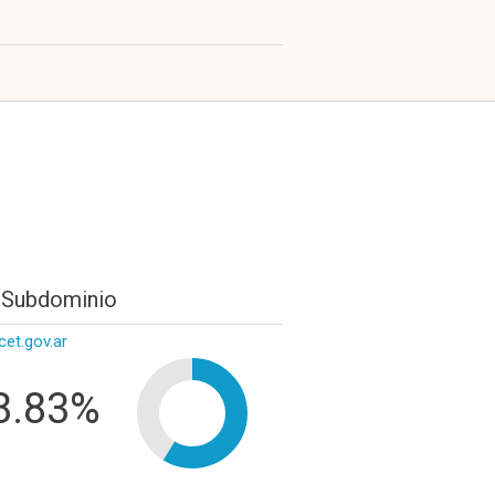
 Subdominio
cet.gov.ar
8.83%