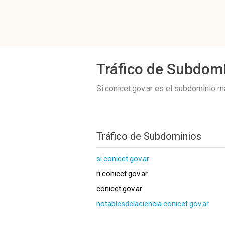
Tráfico de Subdom
Si.conicet.gov.ar es el subdominio 
Tráfico de Subdominios
si.conicet.gov.ar
ri.conicet.gov.ar
conicet.gov.ar
notablesdelaciencia.conicet.gov.ar