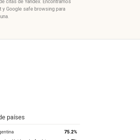
e de citas de Yandex. Encontramos
ot y Google safe browsing para
una.
de países
gentina
75.2%