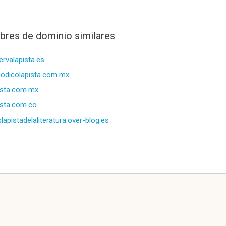
res de dominio similares
ervalapista.es
iodicolapista.com.mx
ista.com.mx
ista.com.co
slapistadelaliteratura.over-blog.es