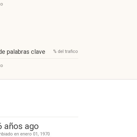
to
de palabras clave
% del trafico
to
6 años ago
biado en enero 01, 1970