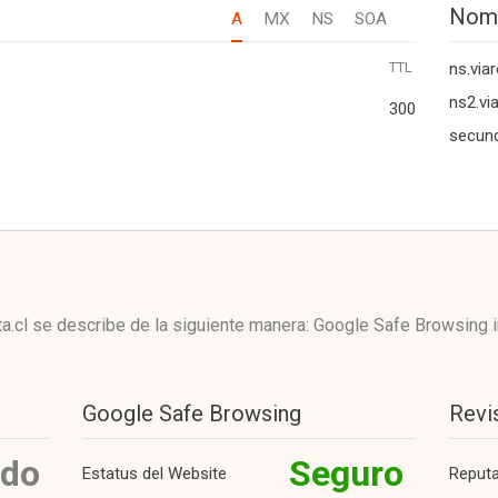
Nom
A
MX
NS
SOA
TTL
ns.viar
ns2.via
300
secund
ta.cl se describe de la siguiente manera: Google Safe Browsing
Google Safe Browsing
Revi
ido
Seguro
Estatus del Website
Reput