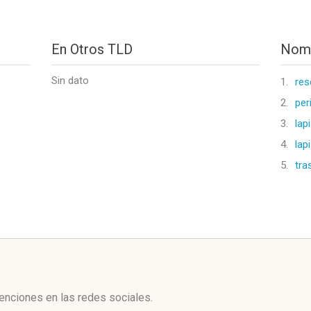
En Otros TLD
Nomb
Sin dato
1.
res
2.
per
3.
lap
4.
lap
5.
tra
l
enciones en las redes sociales.