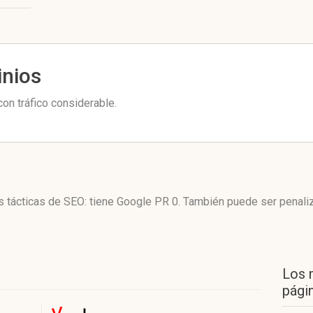
inios
con tráfico considerable.
sus tácticas de SEO: tiene Google PR 0. También puede ser penal
Los 
págin