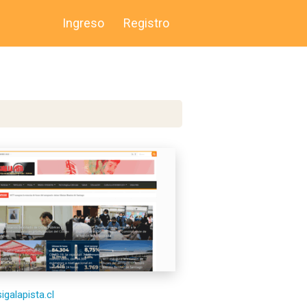
Ingreso
Registro
sigalapista.cl