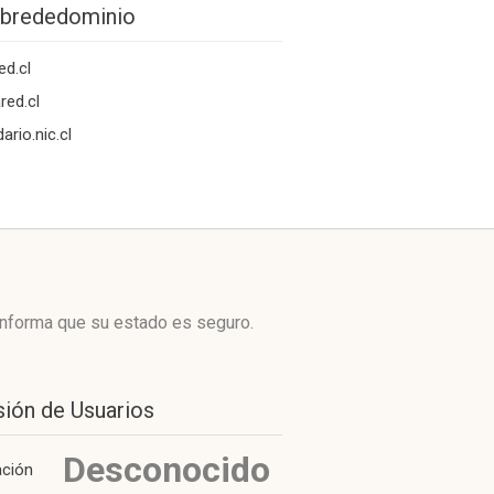
brededominio
ed.cl
red.cl
ario.nic.cl
 informa que su estado es seguro.
sión de Usuarios
Desconocido
ación