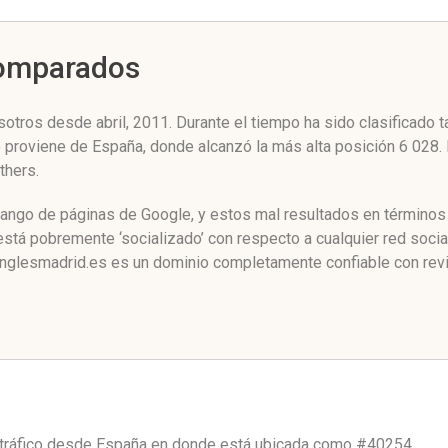
Comparados
otros desde abril, 2011. Durante el tiempo ha sido clasificado 
co proviene de España, donde alcanzó la más alta posición 6 028
thers.
rango de páginas de Google, y estos mal resultados en términos 
stá pobremente ‘socializado’ con respecto a cualquier red soci
inglesmadrid.es es un dominio completamente confiable con rev
 tráfico desde
España
en donde está ubicada como
#40254.