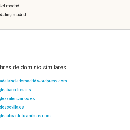
4x4 madrid
dating madrid
res de dominio similares
iadelsingledemadrid.wordpress.com
glesbarcelona.es
glesvalencianos.es
glessevilla.es
glesalicantetuymilmas.com