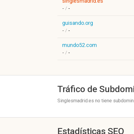
singlesmadrid.es
-
/
-
guisando.org
-
/
-
mundo52.com
-
/
-
Tráfico de Subdom
Singlesmadrid.es no tiene subdomini
Estadísticas SEO