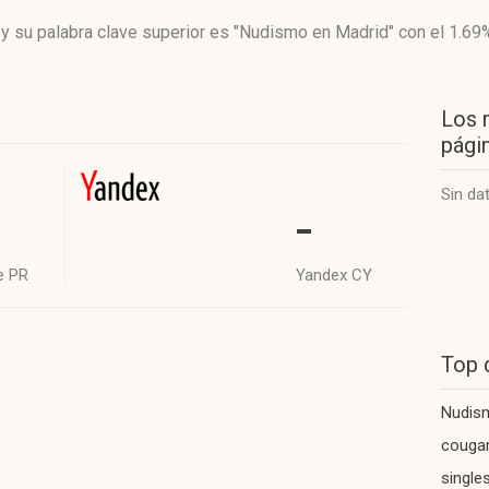
y su palabra clave superior es "Nudismo en Madrid"
con el 1.69
Los 
págin
Sin da
-
e PR
Yandex CY
Top 
Nudis
cougar
single