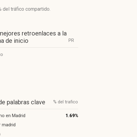
%
del tráfico compartido.
mejores retroenlaces a la
a de inicio
PR
to
de palabras clave
% del trafico
mo en Madrid
1.69%
 madrid
s