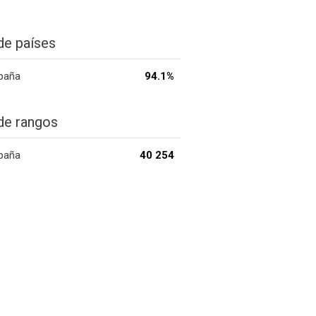
de países
paña
94.1%
de rangos
paña
40 254