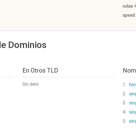
rutas 
speed 
de Dominios
En Otros TLD
Nomb
Sin dato
1.
fer
2.
sin
3.
sin
4.
sin
5.
sin