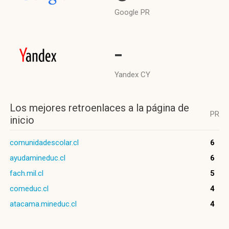
Google PR
-
Yandex CY
Los mejores retroenlaces a la página de
PR
inicio
comunidadescolar.cl
6
ayudamineduc.cl
6
fach.mil.cl
5
comeduc.cl
4
atacama.mineduc.cl
4