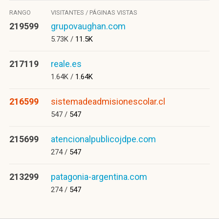
RANGO
VISITANTES / PÁGINAS VISTAS
219599
grupovaughan.com
5.73K /
11.5K
217119
reale.es
1.64K /
1.64K
216599
sistemadeadmisionescolar.cl
547 /
547
215699
atencionalpublicojdpe.com
274 /
547
213299
patagonia-argentina.com
274 /
547