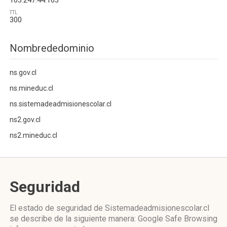
163.247.44.163
TTL
300
Nombrededominio
ns.gov.cl
ns.mineduc.cl
ns.sistemadeadmisionescolar.cl
ns2.gov.cl
ns2.mineduc.cl
Seguridad
El estado de seguridad de Sistemadeadmisionescolar.cl
se describe de la siguiente manera: Google Safe Browsing