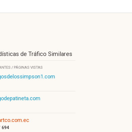
ísticas de Tráfico Similares
TANTES / PÁGINAS VISTAS
gosdelossimpson1.com
godepatineta.com
rtco.com.ec
/
694