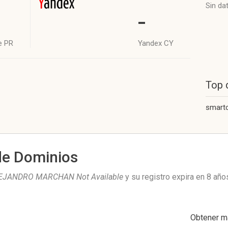
Sin da
-
e PR
Yandex CY
Top 
smart
de Dominios
EJANDRO MARCHAN Not Available
y su registro expira en
8 año
Obtener m