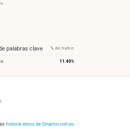
to
de palabras clave
% del trafico
co
11.40%
s
.
ás
historia whois de Smartco.com.ec