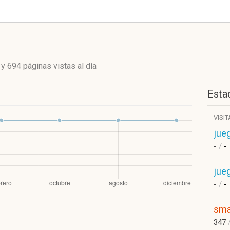
y
694 páginas vistas
al día
Estad
VISI
jue
-
/
-
jue
-
/
-
sma
347