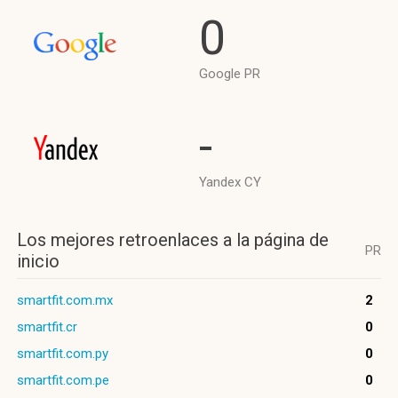
0
Google PR
-
Yandex CY
Los mejores retroenlaces a la página de
PR
inicio
smartfit.com.mx
2
smartfit.cr
0
smartfit.com.py
0
smartfit.com.pe
0