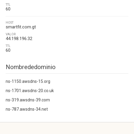
TTL
60
HOST
smartfit.com.gt
VALOR
44.198.196.32
TTL
60
Nombrededominio
ns-1150.awsdns-15.org
ns-1701.awsdns-20.co.uk
ns-319.awsdns-39.com
ns-787.awsdns-34.net