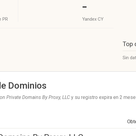
-
e PR
Yandex CY
Top 
Sin da
de Dominios
ion Private Domains By Proxy, LLC
y su registro expira en
2 mese
Obt