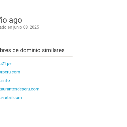
ño ago
do en junio 08, 2025
res de dominio similares
u21.pe
orperu.com
u.info
taurantesdeperu.com
u-retail.com