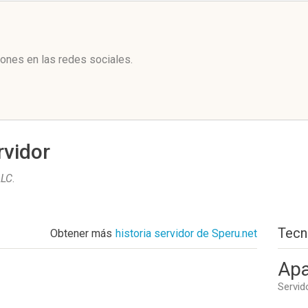
l
ones en las redes sociales.
rvidor
LLC
.
Tecn
Obtener más
historia servidor de Speru.net
Apa
Servid