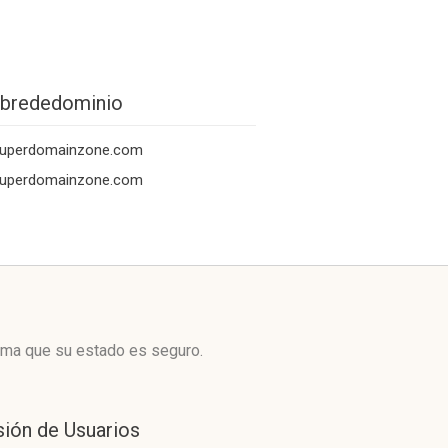
brededominio
superdomainzone.com
superdomainzone.com
rma que su estado es seguro.
sión de Usuarios