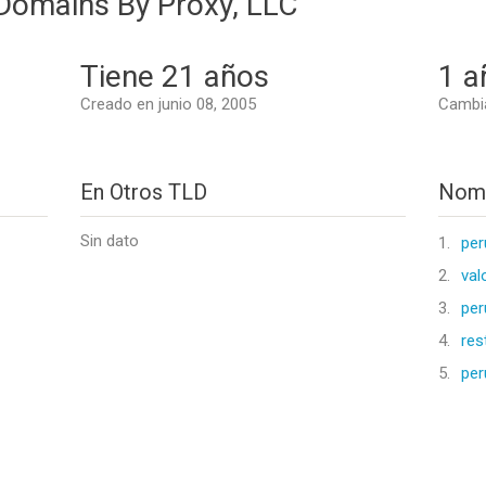
 Domains By Proxy, LLC
Tiene 21 años
1 a
Creado en junio 08, 2005
Cambia
En Otros TLD
Nomb
Sin dato
1.
per
2.
val
3.
per
4.
res
5.
per