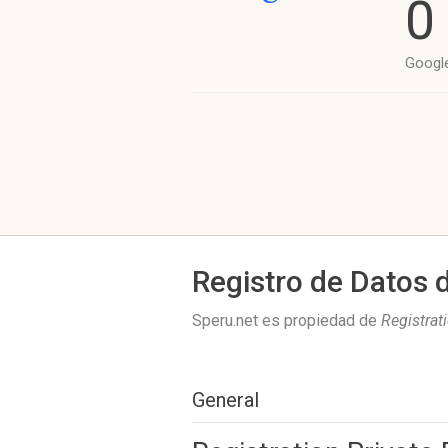
0
Googl
Registro de Datos 
Speru.net es propiedad de
Registrat
General