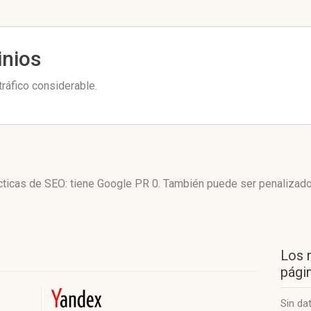
inios
ráfico considerable.
ácticas de SEO: tiene Google PR 0. También puede ser penalizad
Los 
págin
Sin da