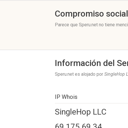
Compromiso socia
Parece que Speru.net no tiene menci
Información del Se
Speru.net es alojado por
SingleHop 
IP Whois
SingleHop LLC
69.175.69.34