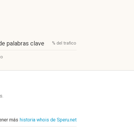
de palabras clave
% del trafico
to
s
.
ener más
historia whois de Speru.net