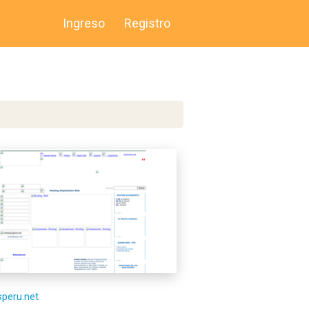
Ingreso
Registro
speru.net