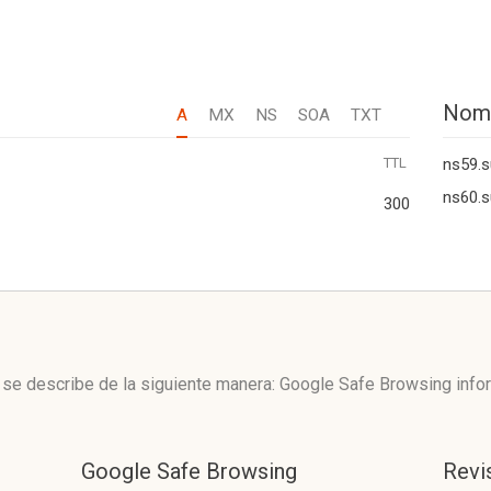
Nom
A
MX
NS
SOA
TXT
TTL
ns59.
ns60.
300
 se describe de la siguiente manera: Google Safe Browsing info
Google Safe Browsing
Revi