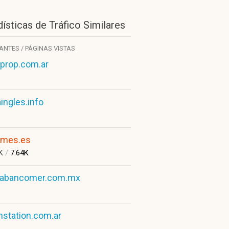
ísticas de Tráfico Similares
TANTES / PÁGINAS VISTAS
prop.com.ar
aingles.info
ames.es
3K
/
7.64K
abancomer.com.mx
hstation.com.ar