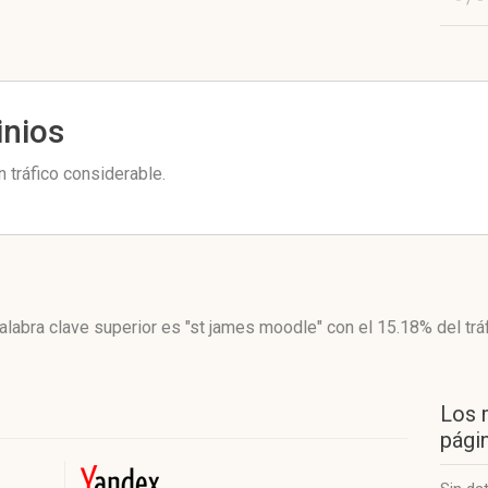
inios
 tráfico considerable.
alabra clave superior es "st james moodle"
con el 15.18%
del trá
Los 
págin