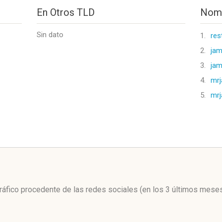
En Otros TLD
Nomb
Sin dato
1.
res
2.
jam
3.
ja
4.
mr
5.
mrj
l
 tráfico procedente de las redes sociales
(en los 3 últimos mese