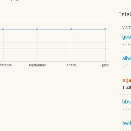
Estad
VISI
geo
-
/
-
alb
-
/
-
stj
1.5
bbv
-
/
-
tec
-
/
-