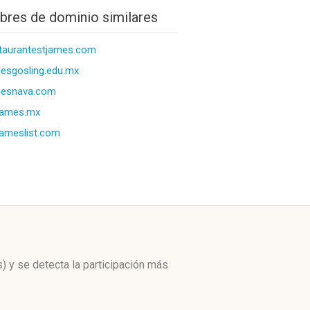
res de dominio similares
taurantestjames.com
esgosling.edu.mx
mesnava.com
james.mx
ameslist.com
s)
y se detecta la participación más