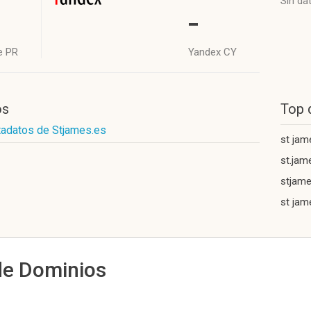
Sin da
-
e PR
Yandex CY
os
Top 
tadatos de Stjames.es
st ja
st.jam
stjame
st jam
de Dominios