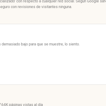
ializado’ con respecto a cualquier red social. Según Google sa
eguro con revisiones de visitantes ninguna.
es demasiado bajo para que se muestre, lo siento.
7.64K páginas vistas
al día