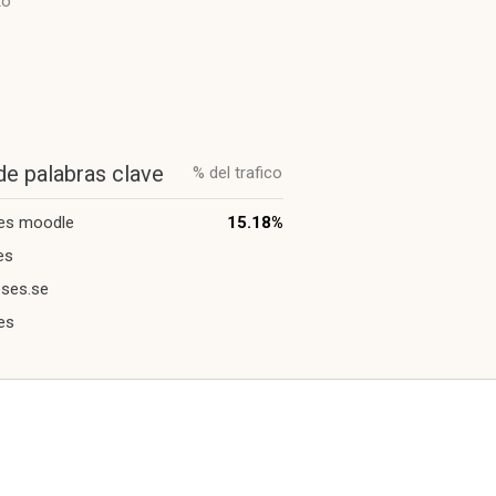
to
de palabras clave
% del trafico
mes moodle
15.18%
es
ses.se
es