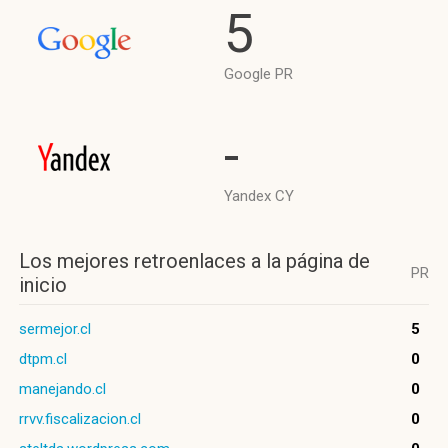
5
Google PR
-
Yandex CY
Los mejores retroenlaces a la página de
PR
inicio
sermejor.cl
5
dtpm.cl
0
manejando.cl
0
rrvv.fiscalizacion.cl
0