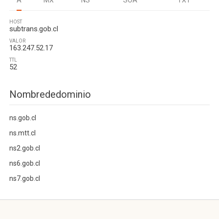
A
MX
NS
SOA
TXT
HOST
subtrans.gob.cl
VALOR
163.247.52.17
TTL
52
Nombrededominio
ns.gob.cl
ns.mtt.cl
ns2.gob.cl
ns6.gob.cl
ns7.gob.cl