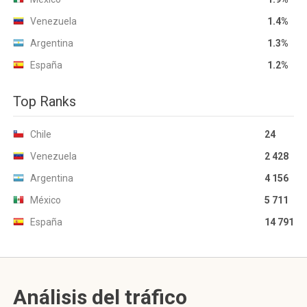
Venezuela
1.4%
Argentina
1.3%
España
1.2%
Top Ranks
Chile
24
Venezuela
2 428
Argentina
4 156
México
5 711
España
14 791
Análisis del tráfico