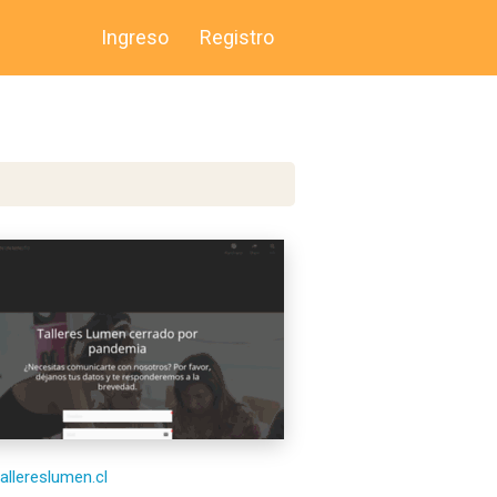
Ingreso
Registro
tallereslumen.cl