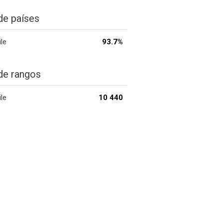
de países
ile
93.7%
de rangos
ile
10 440