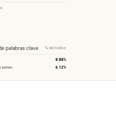
to
de palabras clave
% del trafico
8.88%
es lumen
6.12%