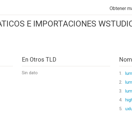
Obtener m
ATICOS E IMPORTACIONES WSTUDI
En Otros TLD
Nomb
Sin dato
1.
lu
2.
lum
3.
lum
4.
hi
5.
ux