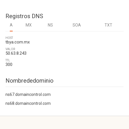
Registros DNS
A
MX
NS
SOA
TXT
HOST
tbya.com.mx
VALOR
50.63.8.243
TTL
300
Nombrededominio
ns67.domaincontrol.com
ns68.domaincontrol.com