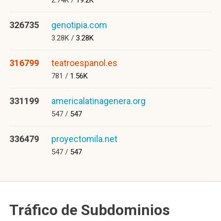
2.74K /
19.2K
326735
genotipia.com
3.28K /
3.28K
316799
teatroespanol.es
781 /
1.56K
331199
americalatinagenera.org
547 /
547
336479
proyectomila.net
547 /
547
Tráfico de Subdominios