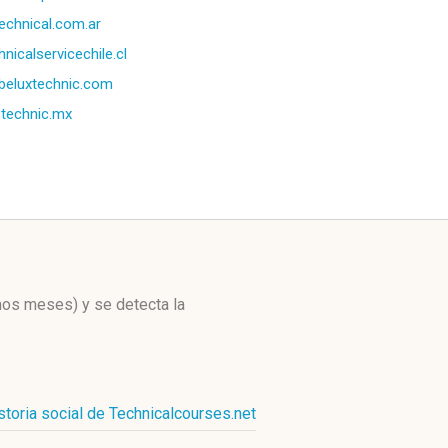
echnical.com.ar
hnicalservicechile.cl
eluxtechnic.com
technic.mx
imos meses)
y se detecta la
storia social de Technicalcourses.net