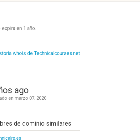
o expira en
1 año
.
storia whois de Technicalcourses.net
ños ago
ado en marzo 07, 2020
res de dominio similares
hnicalrp.es