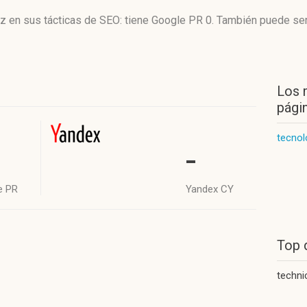
az en sus tácticas de SEO: tiene Google PR 0. También puede se
Los 
págin
tecnol
-
e PR
Yandex CY
Top 
techni