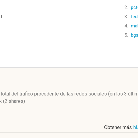
2.
pct
d
3.
tec
4.
mab
5.
bgs
l
 total del tráfico procedente de las redes sociales
(en los 3 últ
 (2 shares)
Obtener más
hi