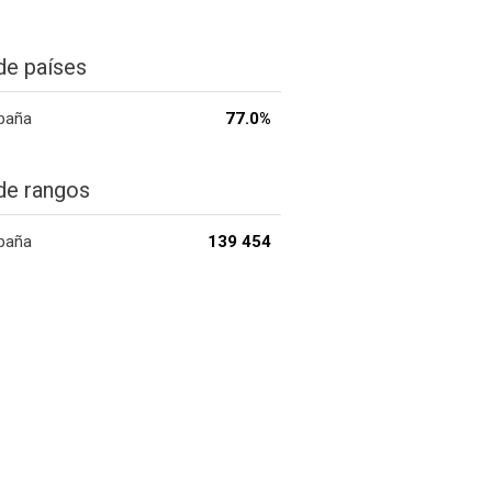
de países
paña
77.0%
de rangos
paña
139 454