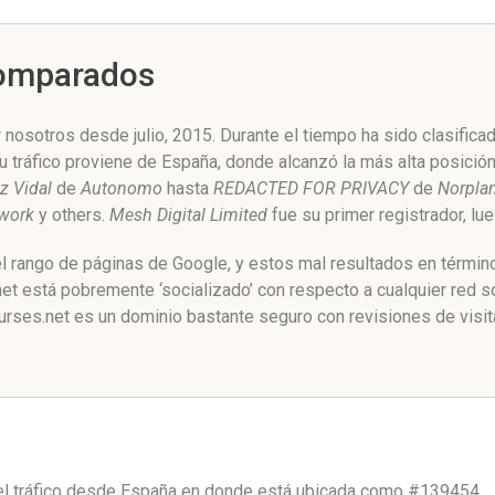
Comparados
nosotros desde julio, 2015. Durante el tiempo ha sido clasifica
u tráfico proviene de España, donde alcanzó la más alta posició
z Vidal
de
Autonomo
hasta
REDACTED FOR PRIVACY
de
Norplan
twork
y others.
Mesh Digital Limited
fue su primer registrador, l
l rango de páginas de Google, y estos mal resultados en término
t está pobremente ‘socializado’ con respecto a cualquier red s
urses.net es un dominio bastante seguro con revisiones de visit
l tráfico desde
España
en donde está ubicada como
#139454.