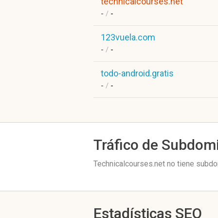
technicalcourses.net
-
/
-
123vuela.com
-
/
-
todo-android.gratis
-
/
-
Tráfico de Subdom
Technicalcourses.net no tiene subdo
Estadísticas SEO