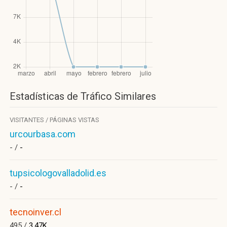
Estadísticas de Tráfico Similares
VISITANTES / PÁGINAS VISTAS
urcourbasa.com
- /
-
tupsicologovalladolid.es
- /
-
tecnoinver.cl
495 /
3.47K