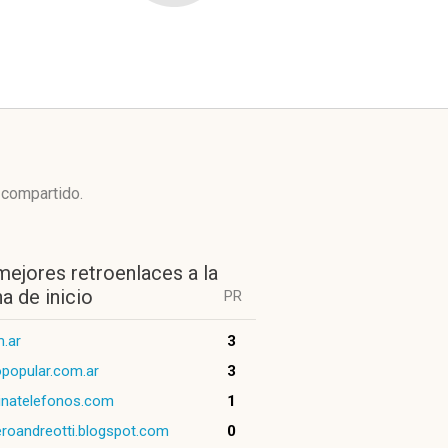
 compartido.
mejores retroenlaces a la
a de inicio
PR
m.ar
3
popular.com.ar
3
inatelefonos.com
1
eroandreotti.blogspot.com
0