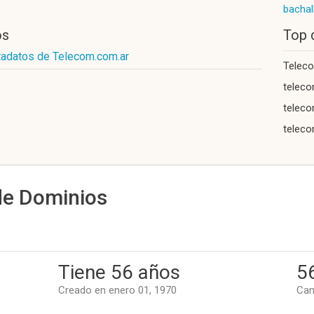
bachal
os
Top 
tadatos de Telecom.com.ar
Telec
teleco
teleco
teleco
de Dominios
Tiene 56 años
5
Creado en enero 01, 1970
Cam