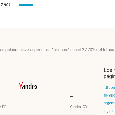
17.90%
su palabra clave superior es "Telecom"
con el 27.73%
del tráfico
Los 
págin
ittl.co
-
tiempo
argent
e PR
Yandex CY
ingeni