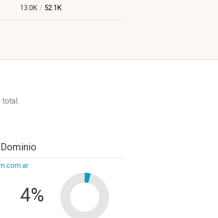
13.0K
/
52.1K
 total.
 Dominio
om.com.ar
4%