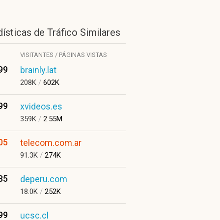
ísticas de Tráfico Similares
VISITANTES / PÁGINAS VISTAS
99
brainly.lat
208K
/
602K
99
xvideos.es
359K
/
2.55M
05
telecom.com.ar
91.3K
/
274K
85
deperu.com
18.0K
/
252K
99
ucsc.cl