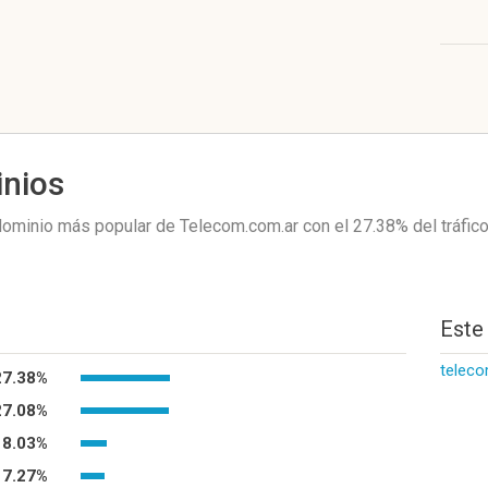
inios
dominio más popular de Telecom.com.ar
con el 27.38%
del tráfico
Este
telec
27.38%
27.08%
8.03%
7.27%