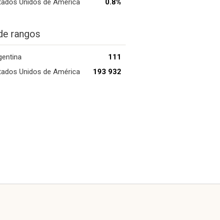
tados Unidos de América
0.8%
de rangos
gentina
111
tados Unidos de América
193 932