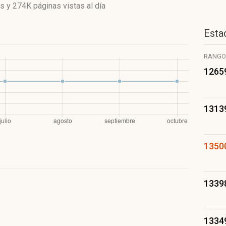
es
y
274K páginas vistas
al día
Estad
RANGO
1265
1313
1350
1339
1334