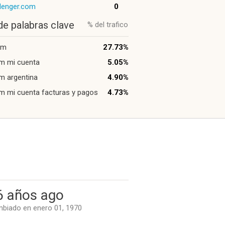
lenger.com
0
de palabras clave
% del trafico
om
27.73%
m mi cuenta
5.05%
m argentina
4.90%
m mi cuenta facturas y pagos
4.73%
6 años ago
biado en enero 01, 1970