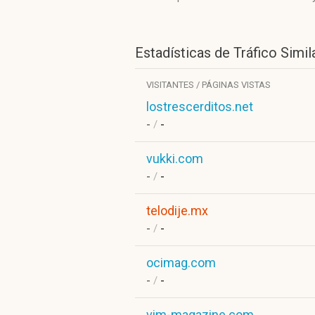
Estadísticas de Tráfico Simil
VISITANTES / PÁGINAS VISTAS
lostrescerditos.net
-
/
-
vukki.com
-
/
-
telodije.mx
-
/
-
ocimag.com
-
/
-
vim-magazine.com