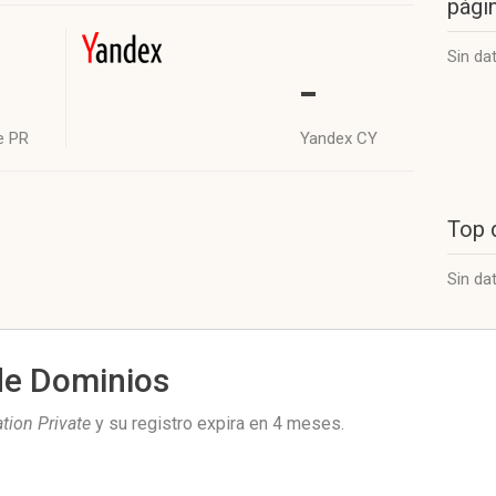
págin
Sin da
-
e PR
Yandex CY
Top 
Sin da
de Dominios
ation Private
y su registro expira en
4 meses
.