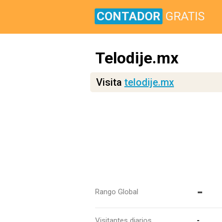
CONTADOR
GRATIS
Telodije.mx
Visita
telodije.mx
-
Rango Global
Visitantes diarios
-