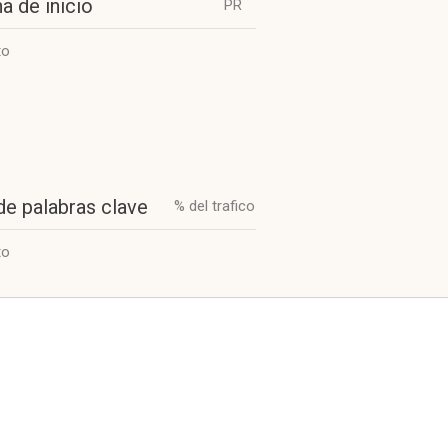
a de inicio
PR
to
de palabras clave
% del trafico
to