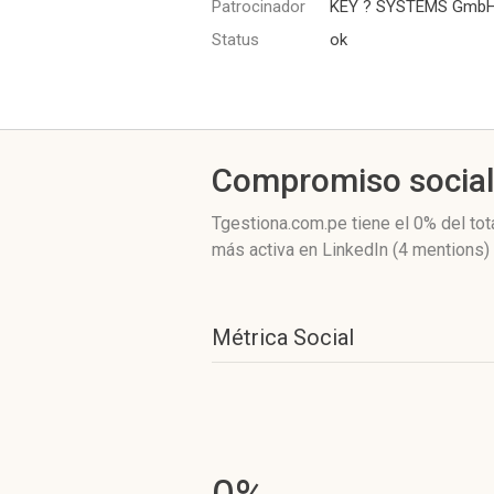
Patrocinador
KEY ? SYSTEMS Gmb
Status
ok
Compromiso socia
Tgestiona.com.pe
tiene el 0%
del tot
más activa
en LinkedIn (4 mentions)
Métrica Social