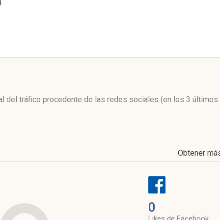
H
l
al del tráfico procedente de las redes sociales
(en los 3 último
Obtener má
0
Likes de Facebook