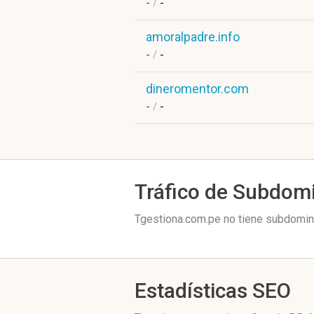
-
/
-
amoralpadre.info
-
/
-
dineromentor.com
-
/
-
Tráfico de Subdom
Tgestiona.com.pe no tiene subdomini
Estadísticas SEO