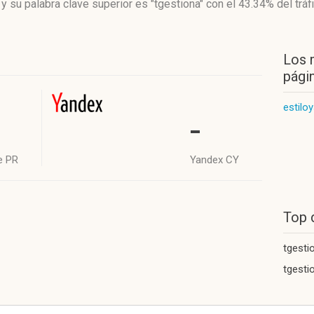
y su palabra clave superior es "tgestiona"
con el 43.34%
del tráf
Los 
págin
estilo
-
e PR
Yandex CY
Top 
tgesti
tgesti