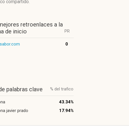
ico compartido.
mejores retroenlaces a la
a de inicio
PR
ysabor.com
0
de palabras clave
% del trafico
ona
43.34%
ona javier prado
17.94%