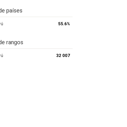
de países
rú
55.6%
de rangos
rú
32 007