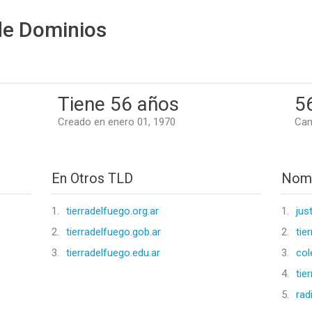
de Dominios
Tiene 56 años
5
Creado en enero 01, 1970
Cam
En Otros TLD
Nomb
1.
tierradelfuego.org.ar
1.
jus
2.
tierradelfuego.gob.ar
2.
tie
3.
tierradelfuego.edu.ar
3.
col
4.
tie
5.
rad