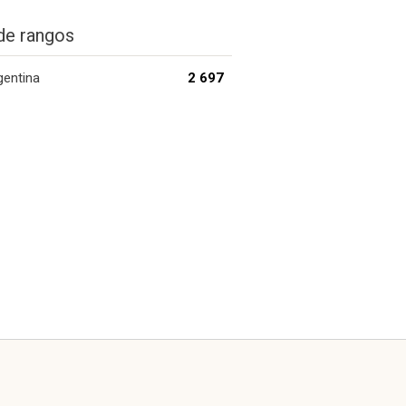
de rangos
gentina
2 697