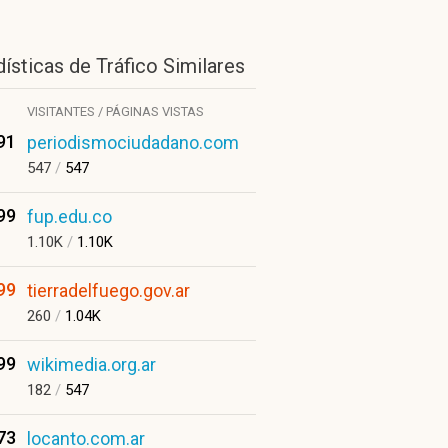
ísticas de Tráfico Similares
VISITANTES / PÁGINAS VISTAS
91
periodismociudadano.com
547
/
547
99
fup.edu.co
1.10K
/
1.10K
99
tierradelfuego.gov.ar
260
/
1.04K
99
wikimedia.org.ar
182
/
547
73
locanto.com.ar