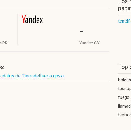
Los 
págin
tcptdf
-
e PR
Yandex CY
os
Top 
adatos de Tierradelfuego.gov.ar
boletin
tecnop
fuego
llamado
tierra