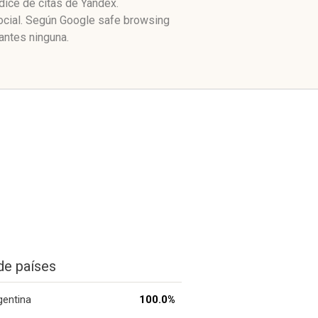
dice de citas de Yandex.
social. Según Google safe browsing
antes ninguna.
de países
gentina
100.0%