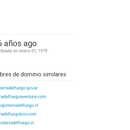
6 años ago
biado en enero 01, 1970
res de dominio similares
tierradelfuego.gov.ar
rradelfuegoaventura.com
egiotierradelfuego.cl
rradelfuegobcn.com
iotierradelfuego.cl