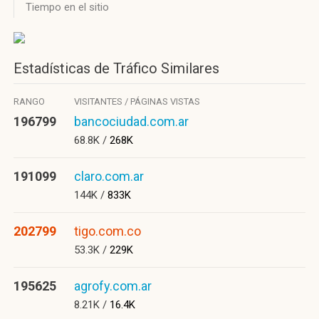
Tiempo en el sitio
Estadísticas de Tráfico Similares
RANGO
VISITANTES / PÁGINAS VISTAS
196799
bancociudad.com.ar
68.8K /
268K
191099
claro.com.ar
144K /
833K
202799
tigo.com.co
53.3K /
229K
195625
agrofy.com.ar
8.21K /
16.4K