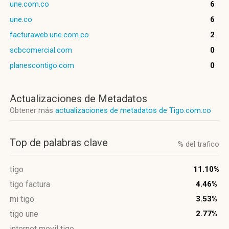
une.com.co
6
une.co
6
facturaweb.une.com.co
2
scbcomercial.com
0
planescontigo.com
0
Actualizaciones de Metadatos
Obtener más
actualizaciones de metadatos de Tigo.com.co
Top de palabras clave
% del trafico
tigo
11.10%
tigo factura
4.46%
mi tigo
3.53%
tigo une
2.77%
internet movil tigo