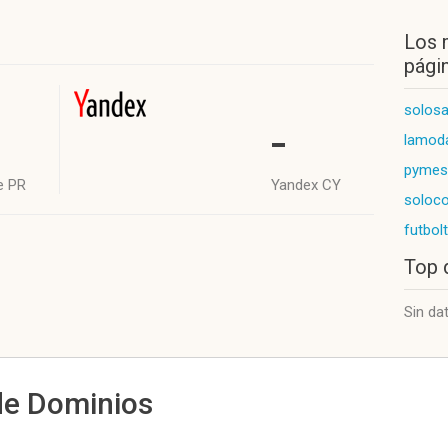
Los 
págin
solosa
-
lamod
pymes
e PR
Yandex CY
soloco
futbol
Top 
Sin da
de Dominios