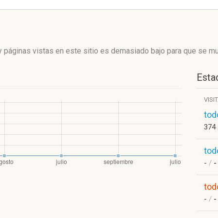
 páginas vistas en este sitio es demasiado bajo para que se mue
Estad
VISI
tod
374
tod
-
/
-
tod
-
/
-