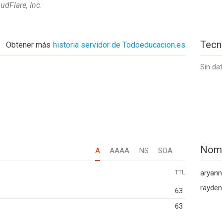
udFlare, Inc
.
Tecn
Obtener más
historia servidor de Todoeducacion.es
Sin da
Nom
A
AAAA
NS
SOA
TTL
aryann
rayden
63
63