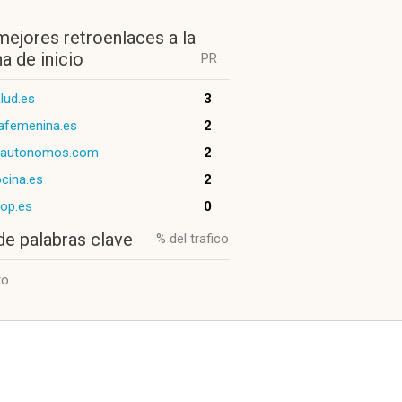
mejores retroenlaces a la
a de inicio
PR
lud.es
3
afemenina.es
2
autonomos.com
2
cina.es
2
top.es
0
de palabras clave
% del trafico
to