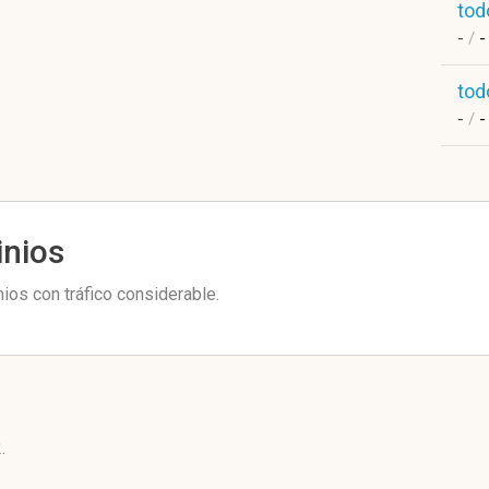
tod
-
/
-
tod
-
/
-
inios
os con tráfico considerable.
2
.