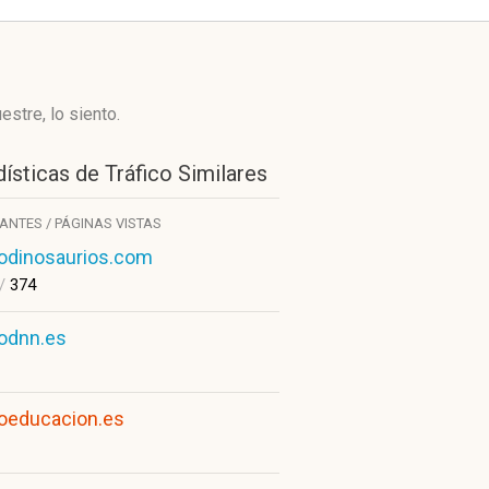
stre, lo siento.
ísticas de Tráfico Similares
TANTES / PÁGINAS VISTAS
odinosaurios.com
/
374
odnn.es
oeducacion.es