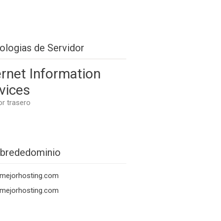
ologias de Servidor
ernet Information
vices
or trasero
brededominio
imejorhosting.com
imejorhosting.com