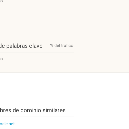
to
de palabras clave
% del trafico
to
res de dominio similares
oele.net