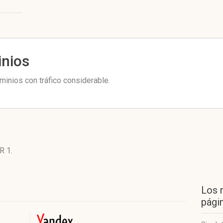
inios
minios con tráfico considerable.
R 1
.
Los 
págin