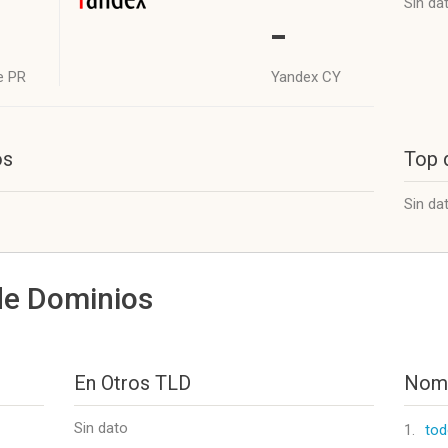
Sin da
-
e PR
Yandex CY
os
Top 
Sin da
de Dominios
En Otros TLD
Nomb
Sin dato
1.
tod