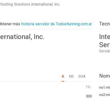
Hosting Solutions International, Inc
.
Tecn
Obtener más
historia servidor de Todoeltunning.com.ar
ernational, Inc.
Int
Ser
Servid
Nom
A
NS
SOA
TTL
ns1.m
ns2.m
300