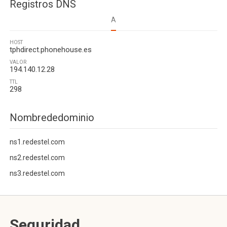
Registros DNS
A
HOST
tphdirect.phonehouse.es
VALOR
194.140.12.28
TTL
298
Nombrededominio
ns1.redestel.com
ns2.redestel.com
ns3.redestel.com
Seguridad