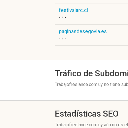
festivalarc.cl
-
/
-
paginasdesegovia.es
-
/
-
Tráfico de Subdom
Trabajofreelance.com.uy no tiene su
Estadísticas SEO
Trabajofreelance.com.uy aún no es e