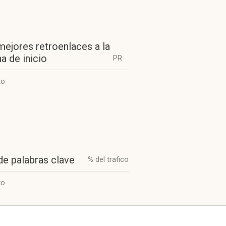
mejores retroenlaces a la
a de inicio
PR
to
de palabras clave
% del trafico
to