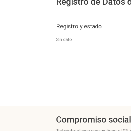
Registro de Datos 
Registro y estado
Sin dato
Compromiso socia
Trabajofreelance.com.uy
tiene el 0%