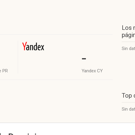
Los 
págin
Sin da
-
e PR
Yandex CY
Top 
Sin da