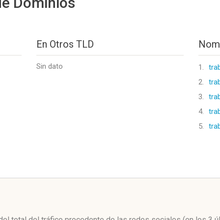
de Dominios
En Otros TLD
Nomb
Sin dato
1.
tra
2.
tra
3.
tra
4.
tra
5.
tra
l
del total del tráfico procedente de las redes sociales
(en los 3 