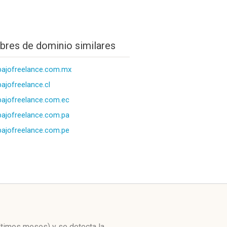
res de dominio similares
bajofreelance.com.mx
bajofreelance.cl
bajofreelance.com.ec
bajofreelance.com.pa
bajofreelance.com.pe
últimos meses)
y se detecta la