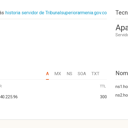
Tecn
ás
historia servidor de Tribunalsuperiorarmenia.gov.co
Apa
Servid
Nom
A
MX
NS
SOA
TXT
R
TTL
ns1.ho
ns2.ho
40.225.96
300