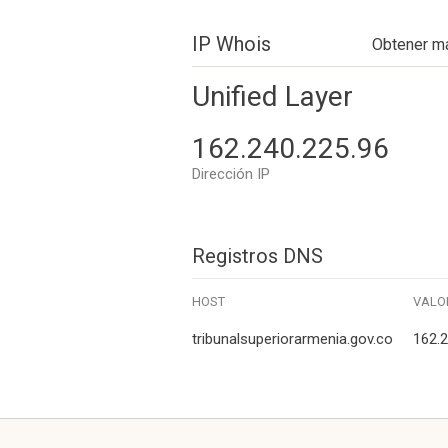
IP Whois
Obtener m
Unified Layer
162.240.225.96
Dirección IP
Registros DNS
HOST
VALO
tribunalsuperiorarmenia.gov.co
162.2