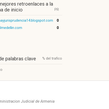
mejores retroenlaces a la
a de inicio
PR
nayjurisprudencia14.blogspot.com
0
almedellin.com
0
de palabras clave
% del trafico
to
istracion Judicial de Armenia 