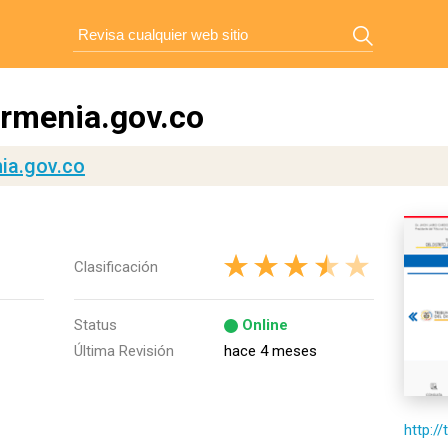
armenia.gov.co
nia.gov.co
Clasificación
Status
Online
Última Revisión
hace 4 meses
http:/