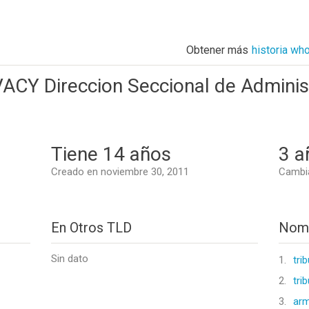
Obtener más
historia wh
Y Direccion Seccional de Administr
Tiene 14 años
3 a
Creado en noviembre 30, 2011
Cambia
En Otros TLD
Nomb
Sin dato
1.
tri
2.
tri
3.
arm