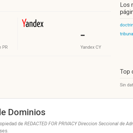
Los 
págin
doctri
-
tribun
e PR
Yandex CY
Top 
Sin da
de Dominios
propiedad de
REDACTED FOR PRIVACY Direccion Seccional de Admin
ses
.