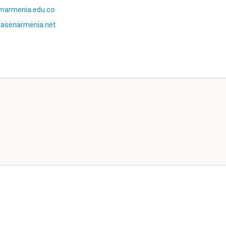
marmenia.edu.co
asenarmenia.net