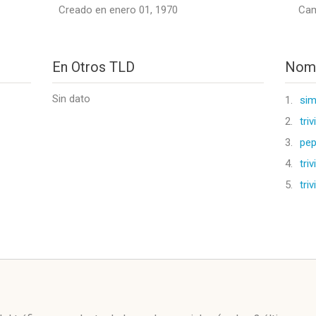
Creado en enero 01, 1970
Cam
En Otros TLD
Nomb
Sin dato
1.
sim
2.
tri
3.
pep
4.
tri
5.
tri
l