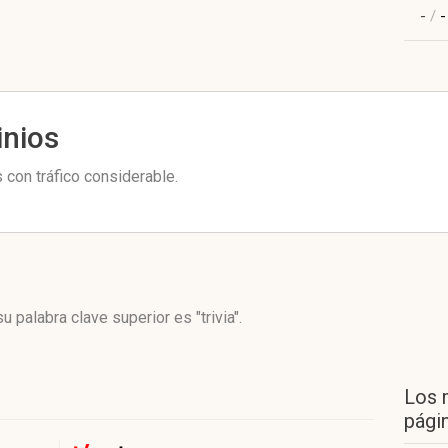
-
/
-
inios
 con tráfico considerable.
u palabra clave superior es "trivia".
Los 
págin