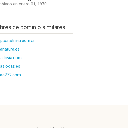
biado en enero 01, 1970
res de dominio similares
psonstrivia.com.ar
vianatura.es
sitrivia.com
viaslocas.es
vias777.com