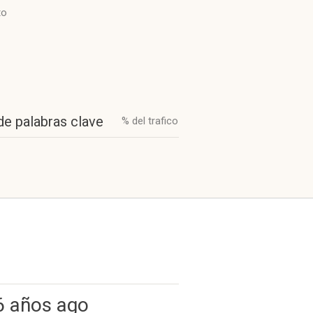
to
de palabras clave
% del trafico
6 años ago