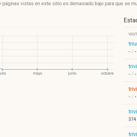
 páginas vistas en este sitio es demasiado bajo para que se mue
Estad
VISI
tri
-
/
-
tri
-
/
-
tri
-
/
-
tri
374
tri