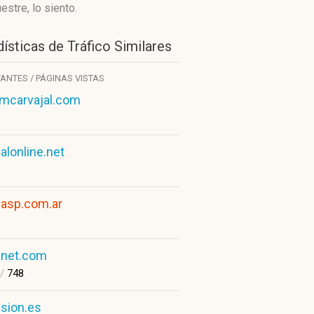
stre, lo siento.
ísticas de Tráfico Similares
TANTES / PÁGINAS VISTAS
umcarvajal.com
vialonline.net
viasp.com.ar
vinet.com
/
748
vision.es