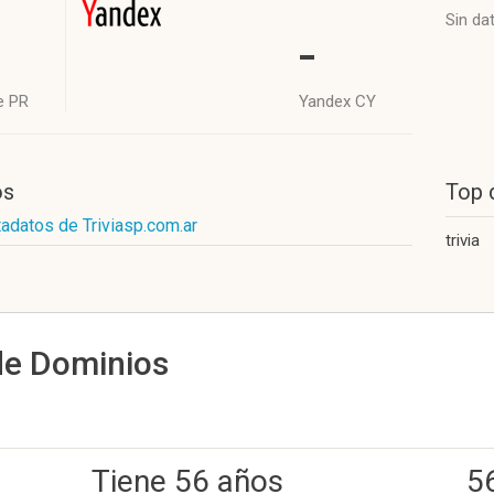
Sin da
-
e PR
Yandex CY
os
Top 
adatos de Triviasp.com.ar
trivia
de Dominios
Tiene 56 años
5