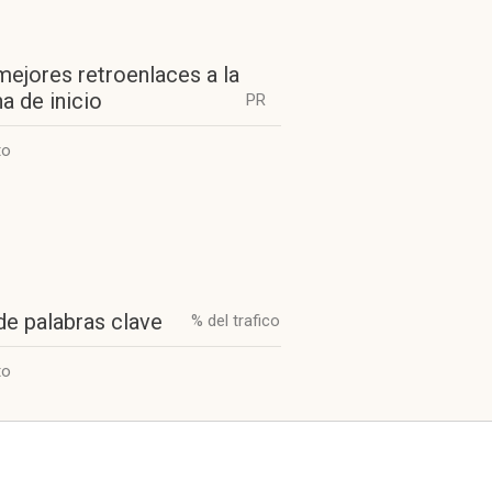
mejores retroenlaces a la
a de inicio
PR
to
de palabras clave
% del trafico
to