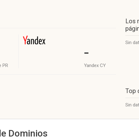
Los 
págin
Sin da
-
e PR
Yandex CY
Top 
Sin da
de Dominios