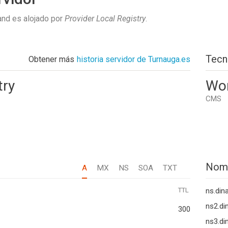
nd es alojado por
Provider Local Registry
.
Tecn
Obtener más
historia servidor de Turnauga.es
try
Wo
CMS
Nom
A
MX
NS
SOA
TXT
TTL
ns.din
ns2.di
300
ns3.di