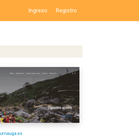
Ingreso
Registro
/turnauga.es