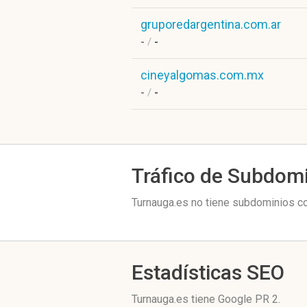
gruporedargentina.com.ar
-
/
-
cineyalgomas.com.mx
-
/
-
Tráfico de Subdom
Turnauga.es no tiene subdominios co
Estadísticas SEO
Turnauga.es tiene
Google PR 2
.