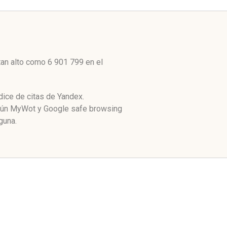
tan alto como 6 901 799 en el
dice de citas de Yandex.
egún MyWot y Google safe browsing
guna.