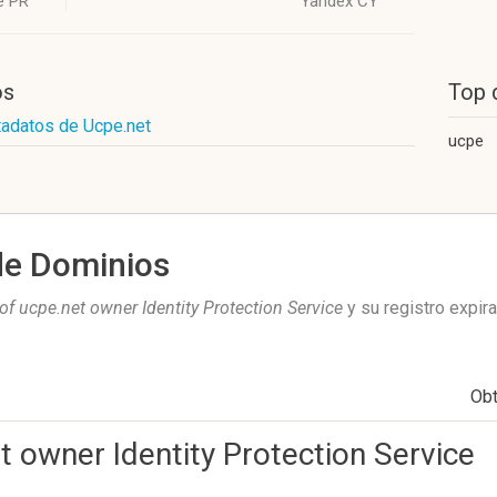
e PR
Yandex CY
os
Top 
tadatos de Ucpe.net
ucpe
de Dominios
of ucpe.net owner Identity Protection Service
y su registro expir
Ob
t owner Identity Protection Service