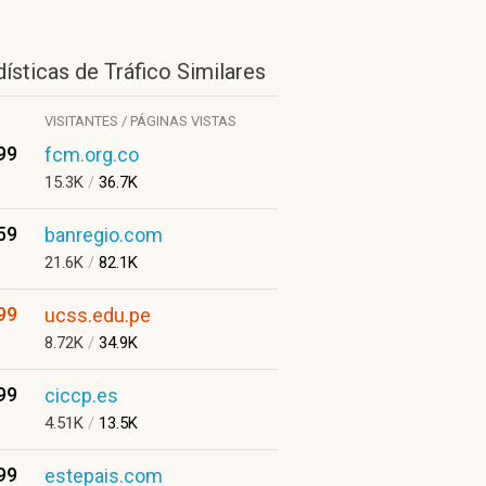
ísticas de Tráfico Similares
VISITANTES / PÁGINAS VISTAS
99
fcm.org.co
15.3K
/
36.7K
59
banregio.com
21.6K
/
82.1K
99
ucss.edu.pe
8.72K
/
34.9K
99
ciccp.es
4.51K
/
13.5K
99
estepais.com