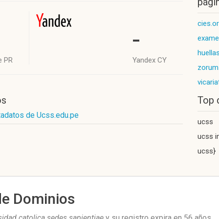
págin
cies.o
-
exame
huellas
e PR
Yandex CY
zorum
vicari
os
Top 
tadatos de Ucss.edu.pe
ucss
ucss i
ucss}
de Dominios
sidad catolica sedes sapientiae
y su registro expira en
56 años
.