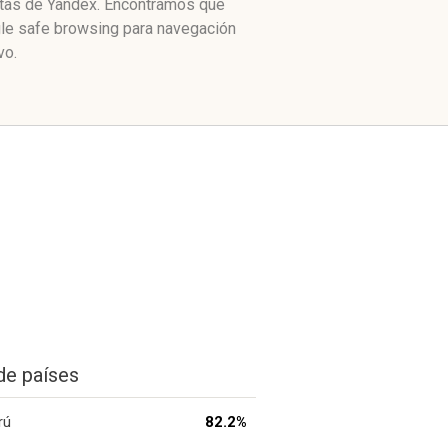
citas de Yandex. Encontramos que
gle safe browsing para navegación
vo.
de países
rú
82.2%