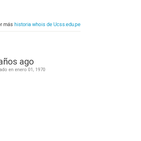
er más
historia whois de Ucss.edu.pe
años ago
do en enero 01, 1970