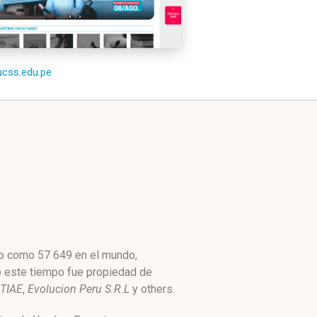
/ucss.edu.pe
lto como 57 649 en el mundo,
do este tiempo fue propiedad de
TIAE
,
Evolucion Peru S.R.L
y others.