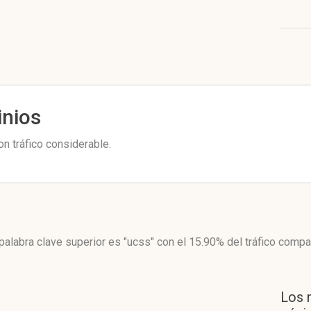
inios
n tráfico considerable.
palabra clave superior es "ucss"
con el 15.90%
del tráfico compa
Los 