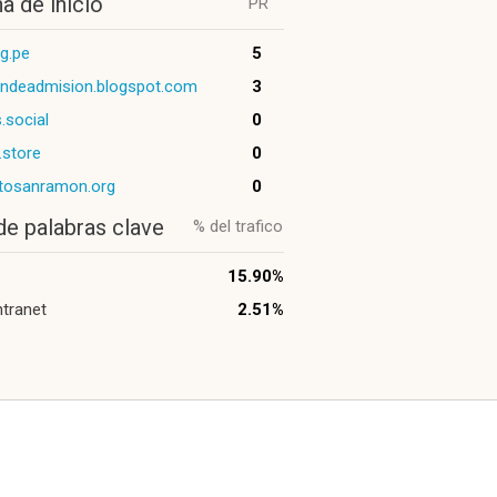
a de inicio
PR
rg.pe
5
ndeadmision.blogspot.com
3
.social
0
.store
0
atosanramon.org
0
de palabras clave
% del trafico
15.90%
ntranet
2.51%