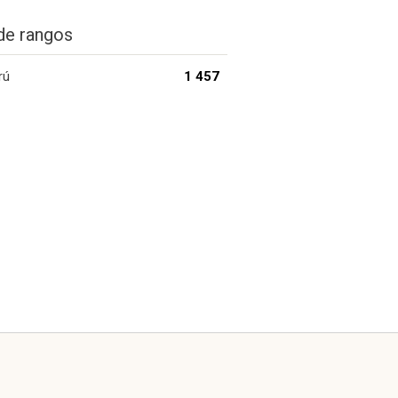
de rangos
rú
1 457