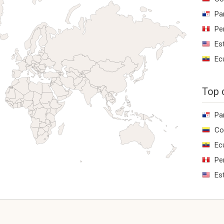
Pa
Pe
Es
Ec
Top 
Pa
Co
Ec
Pe
Es