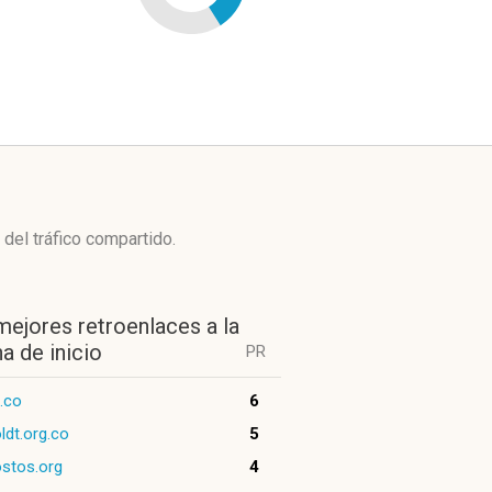
del tráfico compartido.
mejores retroenlaces a la
a de inicio
PR
g.co
6
dt.org.co
5
ostos.org
4