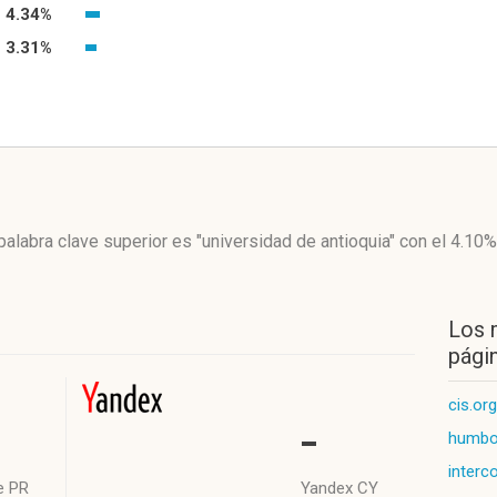
4.34%
3.31%
palabra clave superior es "universidad de antioquia"
con el 4.10%
Los 
págin
cis.or
-
humbol
interc
e PR
Yandex CY