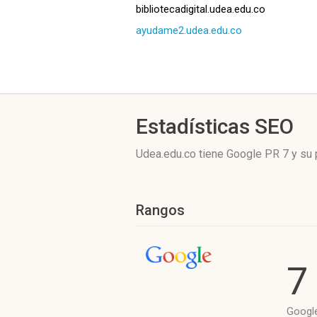
bibliotecadigital.udea.edu.co
ayudame2.udea.edu.co
Estadísticas SEO
Udea.edu.co tiene
Google PR 7
y su 
Rangos
7
Googl