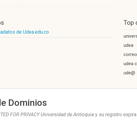
os
Top 
tadatos de Udea.edu.co
univer
udea
correo
udea c
ude@
de Dominios
ED FOR PRIVACY Universidad de Antioquia
y su registro expir