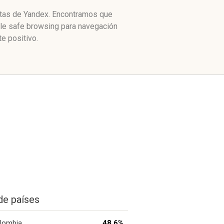
citas de Yandex. Encontramos que
gle safe browsing para navegación
e positivo.
de países
lombia
48.6%