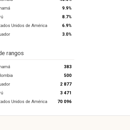
namá
9.9%
rú
8.7%
tados Unidos de América
6.9%
uador
3.0%
de rangos
namá
383
lombia
500
uador
2 877
rú
3 471
tados Unidos de América
70 096