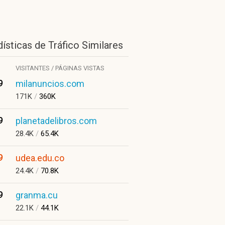
ísticas de Tráfico Similares
VISITANTES / PÁGINAS VISTAS
9
milanuncios.com
171K
/
360K
9
planetadelibros.com
28.4K
/
65.4K
9
udea.edu.co
24.4K
/
70.8K
9
granma.cu
22.1K
/
44.1K