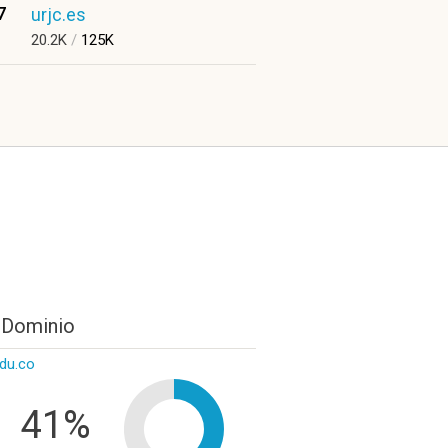
7
urjc.es
20.2K
/
125K
 Dominio
du.co
41%