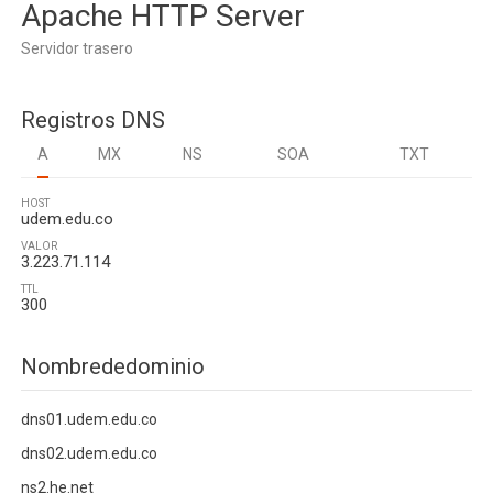
Apache HTTP Server
Servidor trasero
Registros DNS
A
MX
NS
SOA
TXT
HOST
udem.edu.co
VALOR
3.223.71.114
TTL
300
Nombrededominio
dns01.udem.edu.co
dns02.udem.edu.co
ns2.he.net