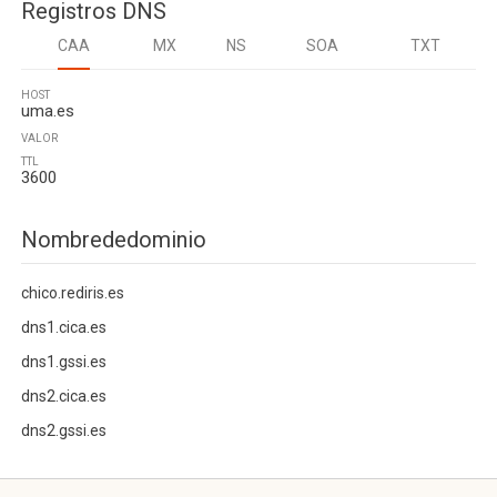
Registros DNS
CAA
MX
NS
SOA
TXT
HOST
uma.es
VALOR
TTL
3600
Nombrededominio
chico.rediris.es
dns1.cica.es
dns1.gssi.es
dns2.cica.es
dns2.gssi.es