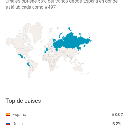
Uma.es obtiene 53% del tráfico desde
España
en donde
está ubicada como
#497.
Top de países
España
53.0%
Rusia
8.2%