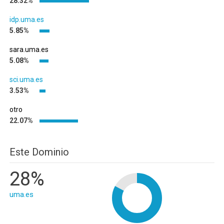
28.32%
idp.uma.es
5.85%
sara.uma.es
5.08%
sci.uma.es
3.53%
otro
22.07%
Este Dominio
28%
uma.es