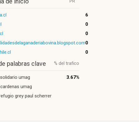
a de inicio
PR
a.cl
6
l
0
cl
0
lidadesdelaganaderiabovina.blogspot.com
0
hile.cl
0
de palabras clave
% del trafico
solidario umag
3.67%
s cardenas umag
efugio grey paul scherrer