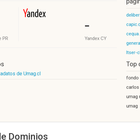
págin
deliber
-
capic.c
cequa.
e PR
Yandex CY
genera
ltser-c
os
Top 
tadatos de Umag.cl
fondo 
carlo
umag r
umag
de Dominios