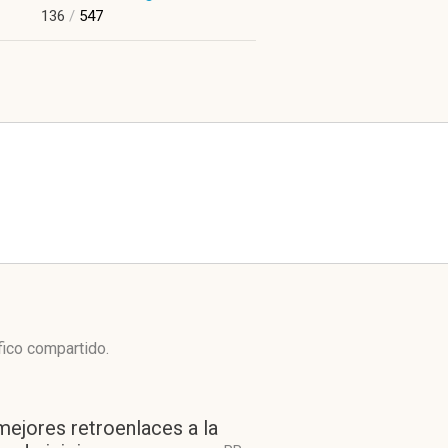
136
/
547
fico compartido.
mejores retroenlaces a la