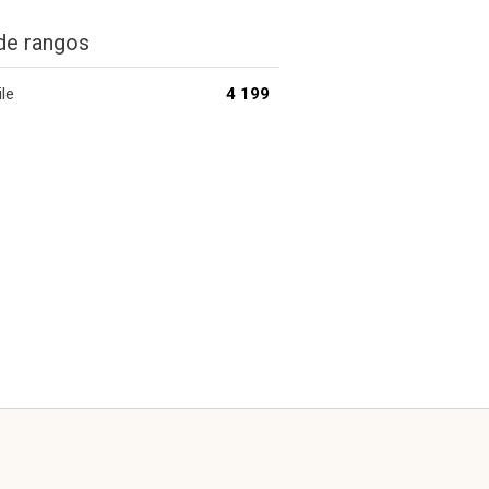
de rangos
ile
4 199