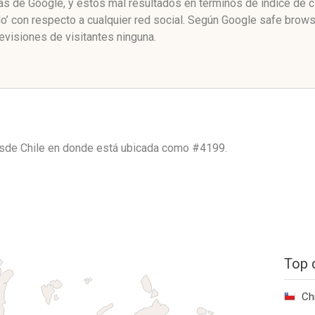
nas de Google, y estos mal resultados en términos de índice de 
o’ con respecto a cualquier red social. Según Google safe brow
evisiones de visitantes ninguna.
esde
Chile
en donde está ubicada como
#4199.
Top 
Ch