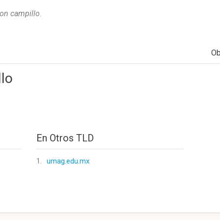
con campillo
.
Ob
llo
En Otros TLD
1.
umag.edu.mx