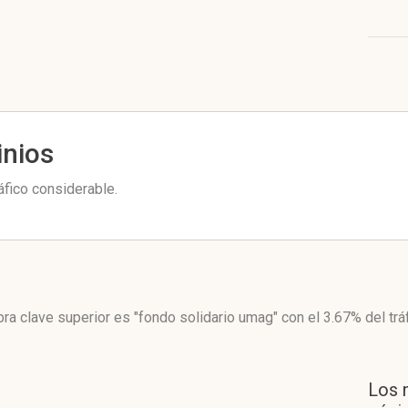
inios
áfico considerable.
bra clave superior es "fondo solidario umag"
con el 3.67%
del trá
Los 