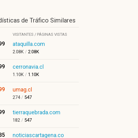
ísticas de Tráfico Similares
VISITANTES / PÁGINAS VISTAS
99
ataquilla.com
2.08K
/
2.08K
99
cerronavia.cl
1.10K
/
1.10K
99
umag.cl
274
/
547
99
tierraquebrada.com
182
/
547
35
noticiascartagena.co