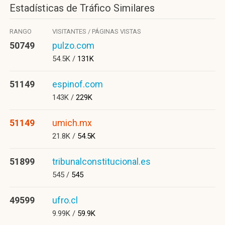
Estadísticas de Tráfico Similares
RANGO
VISITANTES / PÁGINAS VISTAS
50749
pulzo.com
54.5K /
131K
51149
espinof.com
143K /
229K
51149
umich.mx
21.8K /
54.5K
51899
tribunalconstitucional.es
545 /
545
49599
ufro.cl
9.99K /
59.9K