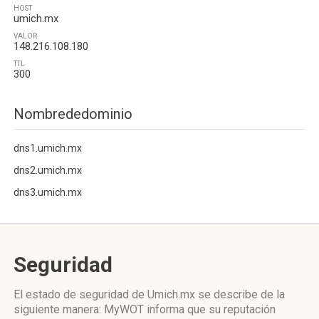
HOST
umich.mx
VALOR
148.216.108.180
TTL
300
Nombrededominio
dns1.umich.mx
dns2.umich.mx
dns3.umich.mx
Seguridad
El estado de seguridad de Umich.mx se describe de la
siguiente manera: MyWOT informa que su reputación