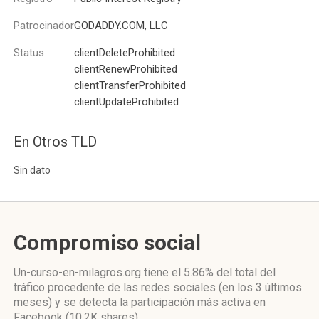
Patrocinador
GODADDY.COM, LLC
Status
clientDeleteProhibited
clientRenewProhibited
clientTransferProhibited
clientUpdateProhibited
En Otros TLD
Sin dato
Compromiso social
Un-curso-en-milagros.org
tiene el 5.86%
del total del
tráfico procedente de las redes sociales
(en los 3 últimos
meses)
y se detecta la participación más activa
en
Facebook (10.2K shares)