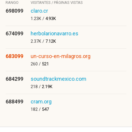
RANGO
VISITANTES / PÁGINAS VISTAS
698099
claro.cr
1.23K /
4.93K
674099
herbolarionavarro.es
2.37K /
7.12K
683099
un-curso-en-milagros.org
260 /
521
684299
soundtrackmexico.com
218 /
2.19K
688499
cram.org
182 /
547