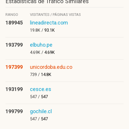
Estadísticas de Tráfico Similares
RANGO
VISITANTES / PÁGINAS VISTAS
189945
lineadirecta.com
19.8K /
93.1K
193799
elbuho.pe
4.69K /
4.69K
197399
unicordoba.edu.co
739 /
14.8K
193199
cesce.es
547 /
547
199799
gochile.cl
547 /
547