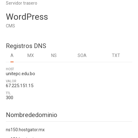
Servidor trasero
WordPress
CMS
Registros DNS
A
MX
NS
SOA
TXT
HOST
unitepc.edu.bo
VALOR
67.225.151.15
TTL
300
Nombrededominio
ns150.hostgator.mx