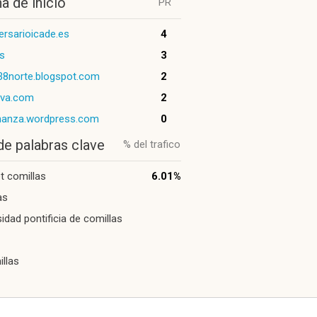
a de inicio
PR
ersarioicade.es
4
es
3
d38norte.blogspot.com
2
ova.com
2
nanza.wordpress.com
0
de palabras clave
% del trafico
et comillas
6.01%
as
sidad pontificia de comillas
llas