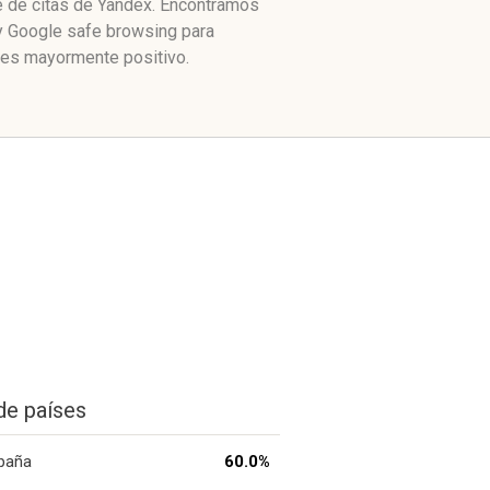
ce de citas de Yandex. Encontramos
 y Google safe browsing para
tes mayormente positivo.
de países
paña
60.0%