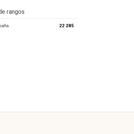
de rangos
paña
22 285