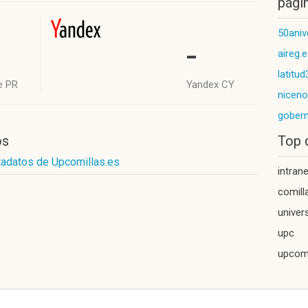
págin
50aniv
-
aireg.
latitu
e PR
Yandex CY
nicen
gober
os
Top 
tadatos de Upcomillas.es
intran
comill
univer
upc
upcomi