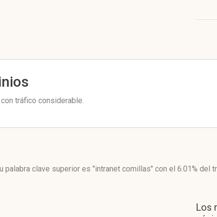
inios
con tráfico considerable.
u palabra clave superior es "intranet comillas"
con el 6.01%
del t
Los 