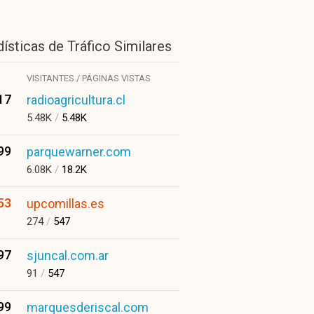
ísticas de Tráfico Similares
VISITANTES / PÁGINAS VISTAS
17
radioagricultura.cl
5.48K
/
5.48K
99
parquewarner.com
6.08K
/
18.2K
53
upcomillas.es
274
/
547
97
sjuncal.com.ar
91
/
547
99
marquesderiscal.com