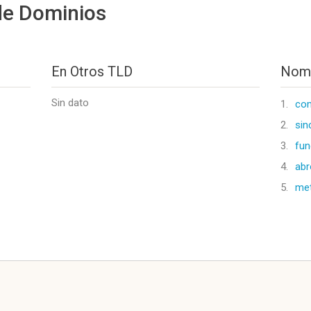
de Dominios
En Otros TLD
Nomb
Sin dato
1.
com
2.
sin
3.
fun
4.
abr
5.
me
l