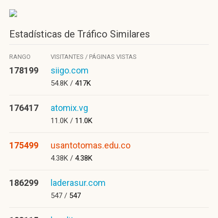
Estadísticas de Tráfico Similares
RANGO
VISITANTES / PÁGINAS VISTAS
178199
siigo.com
54.8K /
417K
176417
atomix.vg
11.0K /
11.0K
175499
usantotomas.edu.co
4.38K /
4.38K
186299
laderasur.com
547 /
547