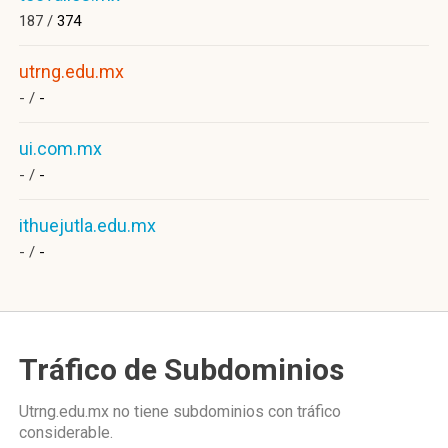
187 /
374
utrng.edu.mx
- /
-
ui.com.mx
- /
-
ithuejutla.edu.mx
- /
-
Tráfico de Subdominios
Utrng.edu.mx no tiene subdominios con tráfico
considerable.