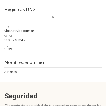
Registros DNS
A
HOST
visanet.visa.com.ar
VALOR
200.124.123.73
TTL
3599
Nombrededominio
Sin dato
Seguridad
El estado de seguridad de Visanet.visa.com.ar se describe