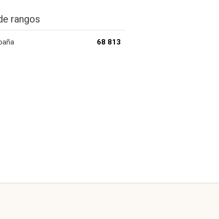
de rangos
paña
68 813