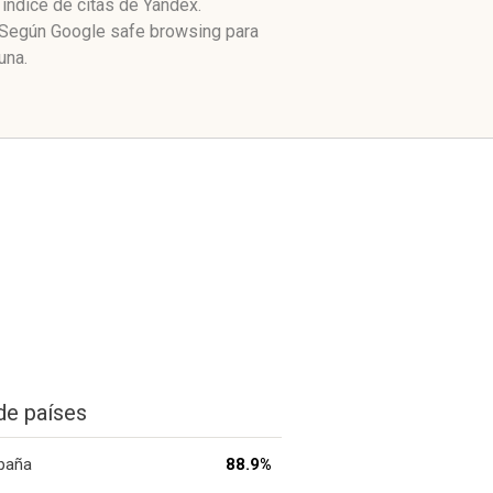
índice de citas de Yandex.
. Según Google safe browsing para
una.
de países
paña
88.9%