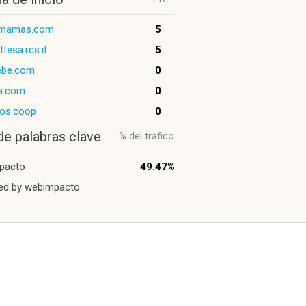
mamas.com
5
tesa.rcs.it
5
ebe.com
0
sa.com
0
hos.coop
0
de palabras clave
% del trafico
pacto
49.47%
ed by webimpacto