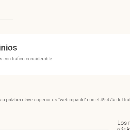
inios
 con tráfico considerable.
su palabra clave superior es "webimpacto"
con el 49.47%
del trá
Los 
págin