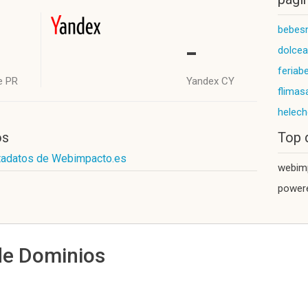
bebes
-
dolceat
feriab
e PR
Yandex CY
flima
helec
os
Top 
tadatos de Webimpacto.es
webim
power
de Dominios