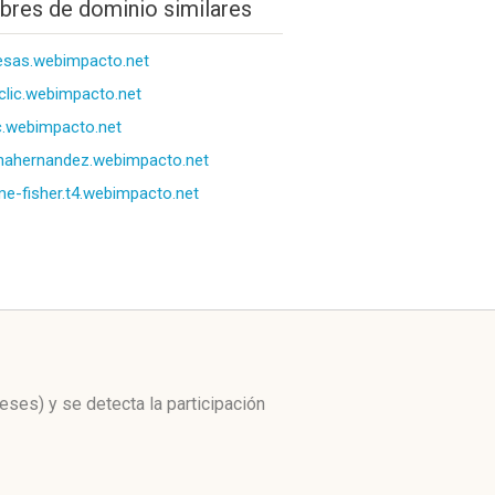
res de dominio similares
esas.webimpacto.net
clic.webimpacto.net
.webimpacto.net
nahernandez.webimpacto.net
e-fisher.t4.webimpacto.net
meses)
y se detecta la participación