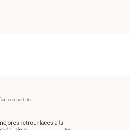
fico compartido.
mejores retroenlaces a la
a de inicio
PR