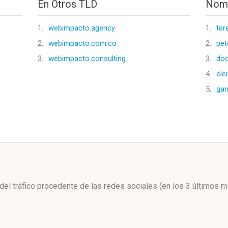
En Otros TLD
Nomb
1.
webimpacto.agency
1.
ter
2.
webimpacto.com.co
2.
pet
3.
webimpacto.consulting
3.
doc
4.
ele
5.
gam
l
 del tráfico procedente de las redes sociales
(en los 3 últimos 