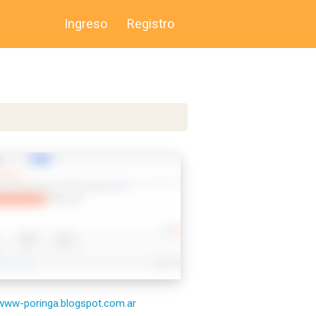
Ingreso
Registro
/www-poringa.blogspot.com.ar