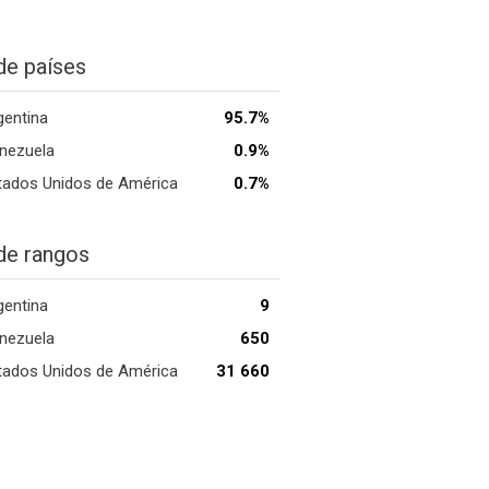
de países
gentina
95.7%
nezuela
0.9%
tados Unidos de América
0.7%
de rangos
gentina
9
nezuela
650
tados Unidos de América
31 660