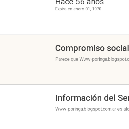
Hace 56 años
Expira en enero 01, 1970
Compromiso socia
Parece que Www-poringa.blogspot.co
Información del Se
Www-poringa.blogspot.com.ar es al