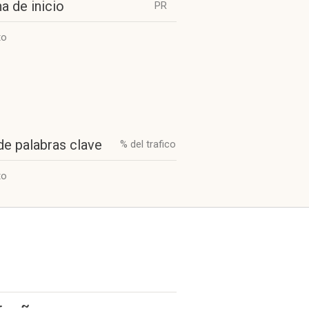
a de inicio
PR
to
de palabras clave
% del trafico
to