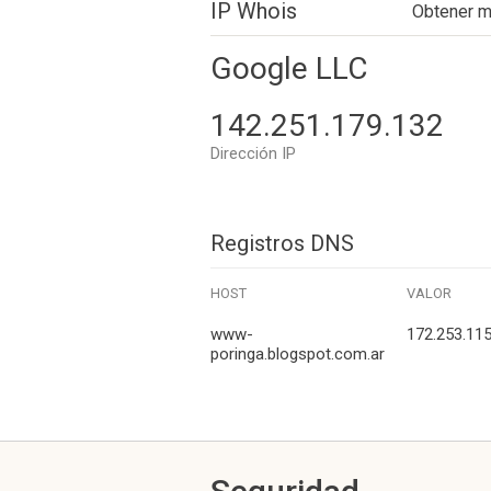
IP Whois
Obtener 
Google LLC
142.251.179.132
Dirección IP
Registros DNS
HOST
VALOR
www-
172.253.115
poringa.blogspot.com.ar