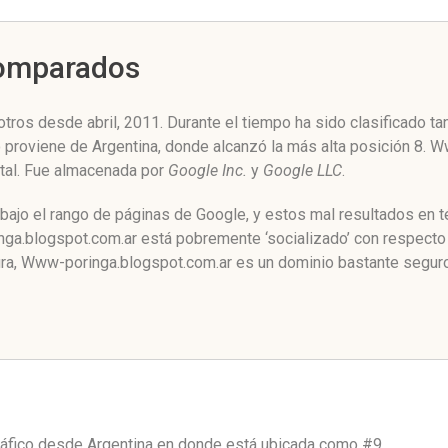
Comparados
ros desde abril, 2011. Durante el tiempo ha sido clasificado ta
co proviene de Argentina, donde alcanzó la más alta posición 8.
otal. Fue almacenada por
Google Inc.
y
Google LLC
.
ajo el rango de páginas de Google, y estos mal resultados en t
a.blogspot.com.ar está pobremente ‘socializado’ con respecto a
ra, Www-poringa.blogspot.com.ar es un dominio bastante seguro
ráfico desde
Argentina
en donde está ubicada como
#9.