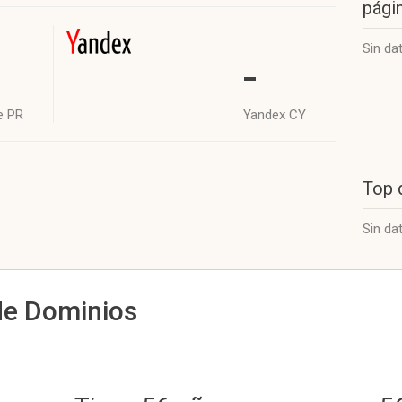
págin
Sin da
-
e PR
Yandex CY
Top 
Sin da
de Dominios