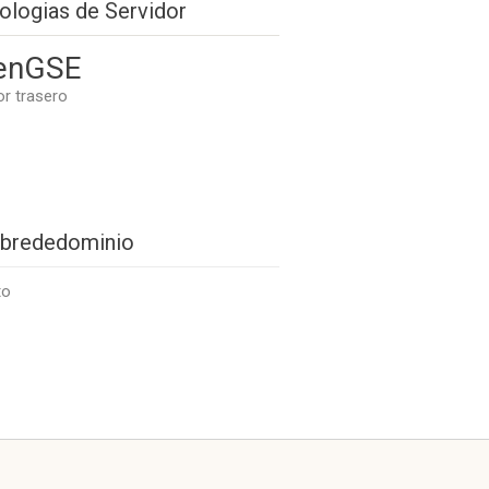
ologias de Servidor
enGSE
or trasero
brededominio
to