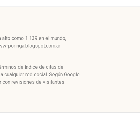
n alto como 1 139 en el mundo,
 Www-poringa.blogspot.com.ar
érminos de índice de citas de
 cualquier red social. Según Google
 con revisiones de visitantes