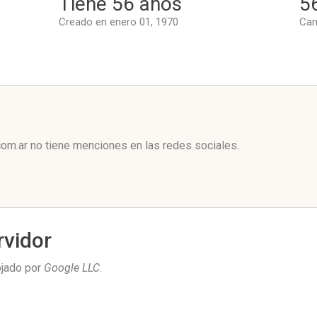
Tiene 56 años
5
Creado en enero 01, 1970
Cam
l
m.ar no tiene menciones en las redes sociales.
rvidor
ojado por
Google LLC
.