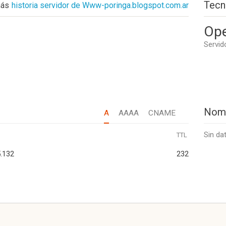
Tecn
más
historia servidor de Www-poringa.blogspot.com.ar
Op
Servid
Nom
A
AAAA
CNAME
Sin da
TTL
.132
232