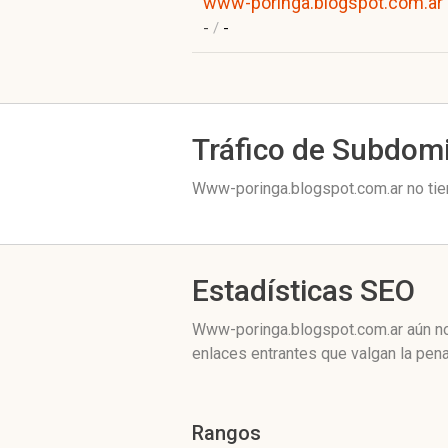
www-poringa.blogspot.com.ar
-
/
-
Tráfico de Subdom
Www-poringa.blogspot.com.ar no tien
Estadísticas SEO
Www-poringa.blogspot.com.ar aún no 
enlaces entrantes que valgan la pena
Rangos