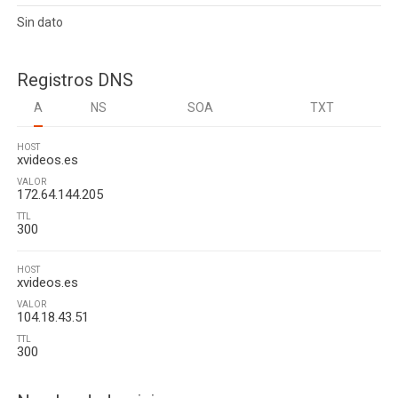
Sin dato
Registros DNS
A
NS
SOA
TXT
HOST
xvideos.es
VALOR
172.64.144.205
TTL
300
HOST
xvideos.es
VALOR
104.18.43.51
TTL
300