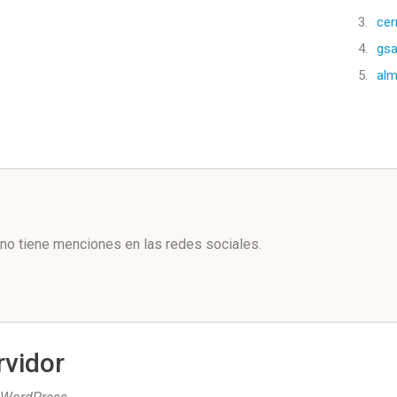
3.
cer
4.
gsa
5.
alm
l
no tiene menciones en las redes sociales.
rvidor