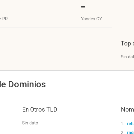
-
e PR
Yandex CY
Top 
Sin da
de Dominios
En Otros TLD
Nomb
Sin dato
1.
reh
2.
rad