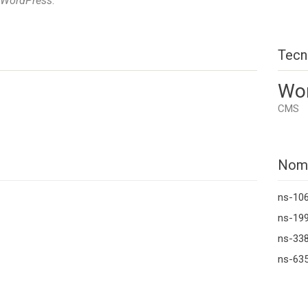
WordPress
.
Tecn
Wo
CMS
Nom
ns-10
ns-199
ns-33
ns-635