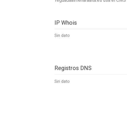
Yeguadaalmenaraalta.es usa el CMS
IP Whois
Sin dato
Registros DNS
Sin dato