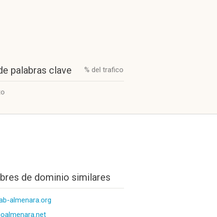
de palabras clave
% del trafico
to
res de dominio similares
ab-almenara.org
ioalmenara.net