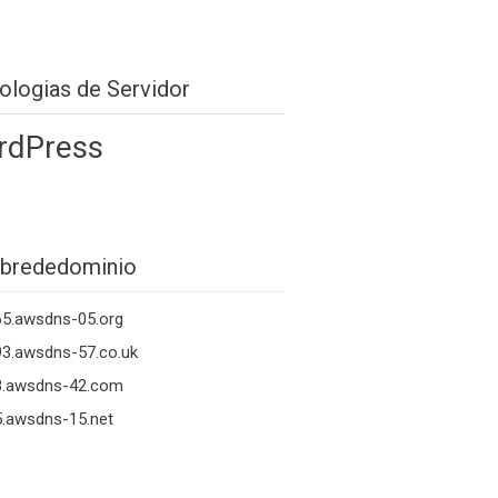
ologias de Servidor
rdPress
brededominio
65.awsdns-05.org
3.awsdns-57.co.uk
8.awsdns-42.com
.awsdns-15.net