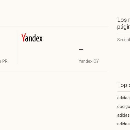
Los 
págin
Sin da
-
e PR
Yandex CY
Top 
adidas
codigo
adidas
adidas