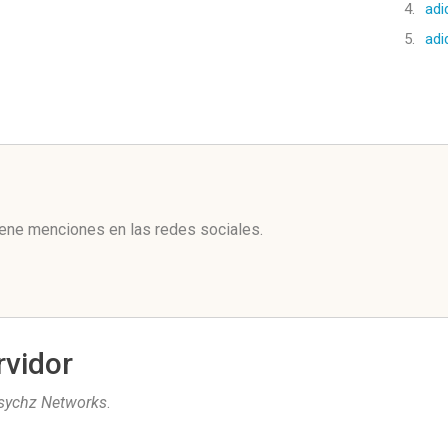
4.
adi
5.
adi
l
iene menciones en las redes sociales.
rvidor
sychz Networks
.