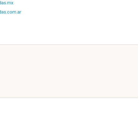
das.mx
das.com.ar