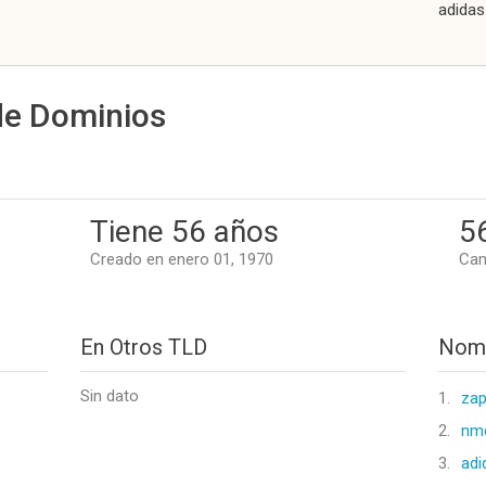
adidas
de Dominios
Tiene 56 años
5
Creado en enero 01, 1970
Cam
En Otros TLD
Nomb
Sin dato
1.
zap
2.
nmd
3.
adi