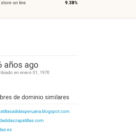
 store on line
9.38%
6 años ago
biado en enero 01, 1970
res de dominio similares
atillasadidasperuana.blogspot.com
adidaszapatillas.com
das.es