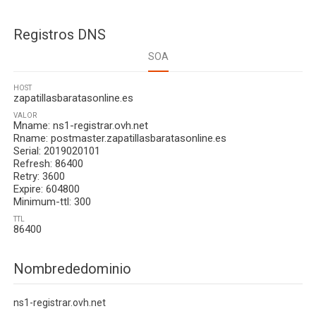
Registros DNS
SOA
HOST
zapatillasbaratasonline.es
VALOR
Mname: ns1-registrar.ovh.net
Rname: postmaster.zapatillasbaratasonline.es
Serial: 2019020101
Refresh: 86400
Retry: 3600
Expire: 604800
Minimum-ttl: 300
TTL
86400
Nombrededominio
ns1-registrar.ovh.net