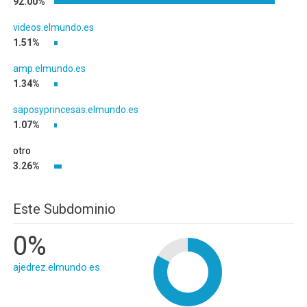
92.00%
videos.elmundo.es
1.51%
amp.elmundo.es
1.34%
saposyprincesas.elmundo.es
1.07%
otro
3.26%
Este Subdominio
0%
ajedrez.elmundo.es