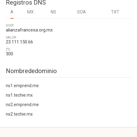
Registros DNS
A
MX
NS
SOA
TXT
HOST
alianzafrancesa.org.mx
VALOR
23.111.150.66
TTL
300
Nombrededominio
ns1.emprend.me
ns1.techie.mx
ns2.emprend.me
ns2.techie.mx