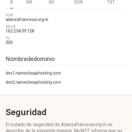
A
MX
NS
SOA
TXT
HOST
alianzafrancesa.org.ni
VALOR
162.254.39.128
TTL
300
Nombrededominio
dns1.namecheaphosting.com
dns2.namecheaphosting.com
Seguridad
El estado de seguridad de Alianzafrancesa.org.ni se
describe de la siguiente manera: MyWOT informa que su