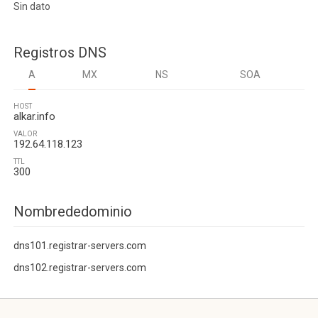
Sin dato
Registros DNS
A
MX
NS
SOA
HOST
alkar.info
VALOR
192.64.118.123
TTL
300
Nombrededominio
dns101.registrar-servers.com
dns102.registrar-servers.com